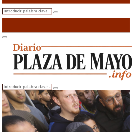
Search
Search
for:
Primary
Menu
Search
Search
for: