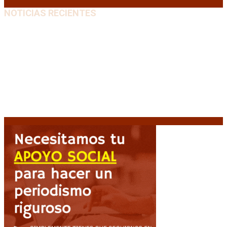
NOTICIAS RECIENTES
El retorno de la «mano dura» en Colombia: De la
Espriella asume con una agenda de militarización y
ruptura
8 agosto, 2026
Mayans, tras la maratónica sesión: “Estuvimos a un
milímetro de que se caiga la ley completa”
8 agosto,
2026
Capitanich: “Argentina no tiene un problema de
protección de la propiedad, sino de acceso”
8
agosto, 2026