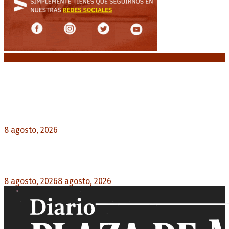
Noticias destacadas
El retorno de la «mano dura» en Colombia: De la
Espriella asume con una agenda de militarización
y ruptura
8 agosto, 2026
0
Mayans, tras la maratónica sesión: “Estuvimos a
un milímetro de que se caiga la ley completa”
8 agosto, 2026
8 agosto, 2026
0