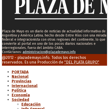
Plaza de Mayo es un diario de noticias de actualidad informativa de
Argentina y América Latina, hecho desde Entre Ríos con una mirada
federal e integracionista con otras regiones del continente, lo que
convierte al portal en uno de los pocos diarios nacionales e
interregionales, fuera del ámbito CABA.
Contáctanos:
administracion@plazademayo.info
Facebook
Twitter
Instagram
Youtube
Email
@2012 - plazademayo.info. Todos los derechos
reservados. Es una Producción de
"DEL PLATA GRUPO"
PORTADA
Nacional
Provincias
Internacional
Política
Economía
Sociedad
Educación
Info General