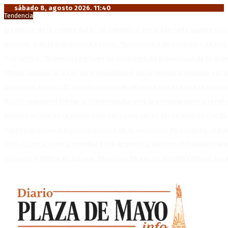
sábado 8, agosto 2026. 11:40
Tendencia
El retorno de la «mano dura» en Colombia: De la Espriella asume co
Mayans, tras la maratónica sesión: “Estuvimos a un milímetro de que 
Capitanich: “Argentina no tiene un problema de protección de la pro
Media sanción a la Ley de Inviolabilidad: un proyecto amputado por l
Desalojos exprés: El Senado aprobó la reforma que acelera la deso
Brutal represión frente al Congreso durante la protesta contra la re
México militariza la protección del aguacate en plena tensión con EE
Diego Forlán será el nuevo técnico de la Selección de Uruguay: «La v
Milo J cierra su gira mundial en la Argentina: Será en el Estadio Mar
Crisis energética en Europa: Reservas de gas en niveles críticos para