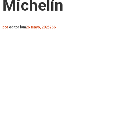
Michelín
por
editor iam
26 mayo, 2025
266