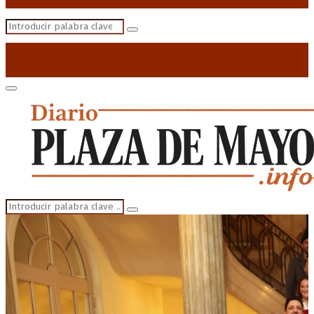
Search
Search
for:
Primary
Menu
Search
Search
for: