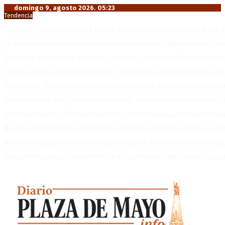
domingo 9, agosto 2026. 05:23
Tendencia
“Michael”, la película sobre la vida de Michael Jackson, tendrá una 
La AFA decretó un minuto de silencio en todas las categorías por la 
El retorno de la «mano dura» en Colombia: De la Espriella asume co
Mayans, tras la maratónica sesión: “Estuvimos a un milímetro de que 
Capitanich: “Argentina no tiene un problema de protección de la pro
Media sanción a la Ley de Inviolabilidad: un proyecto amputado por l
Desalojos exprés: El Senado aprobó la reforma que acelera la deso
Brutal represión frente al Congreso durante la protesta contra la re
México militariza la protección del aguacate en plena tensión con EE
Diego Forlán será el nuevo técnico de la Selección de Uruguay: «La v