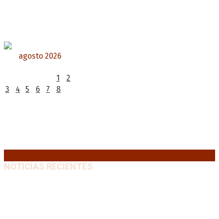
agosto 2026
L
M
X
J
V
S
D
1
2
3
4
5
6
7
8
9
10
11
12
13
14
15
16
17
18
19
20
21
22
23
24
25
26
27
28
29
30
31
« Jul
NOTICIAS RECIENTES
“Michael”, la película sobre la vida de Michael
Jackson, tendrá una secuela
8 agosto, 2026
La AFA decretó un minuto de silencio en todas las
categorías por la muerte de Jorge Messi
8 agosto,