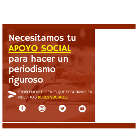
2026
El retorno de la «mano dura» en Colombia: De la
Espriella asume con una agenda de militarización y
ruptura
8 agosto, 2026
Noticias destacadas