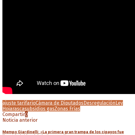
ajuste tarifario
Cámara de Diputados
Desregulación
Ley
Hojarasca
subsidios gas
Zonas Frías
Compartir
0
Noticia anterior
Mempo Giardinelli: «La primera gran trampa de los cipayos fue