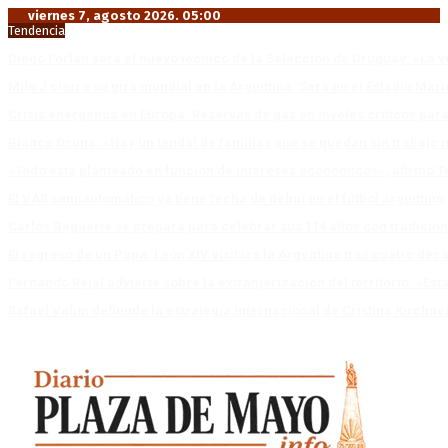
viernes 7, agosto 2026. 05:00
Tendencia
Diego Forlán será el nuevo técnico de la Selección de Uruguay: «La v
Milo J cierra su gira mundial en la Argentina: Será en el Estadio Mar
Crisis energética en Europa: Reservas de gas en niveles críticos para
Blanca Osuna: «Hay un tendal de familias que se quedan sin trabajo 
«Todo está planteado en función de intereses económicos», afirmó T
El VAR semiautomático ya tiene fecha de debut en el fútbol argentino
Carlos Beguerie se prepara para celebrar sus 114 años con tradició
El regreso de un Papa: León XIV visitará la Argentina tras cuatro déc
Fernando Rejal advierte sobre la extranjerización del territorio: «E
Rafael Valim defiende la estrategia internacional de Cristina Kirchne