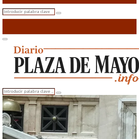
Search
Search
for:
Primary
Menu
Search
Search
for: