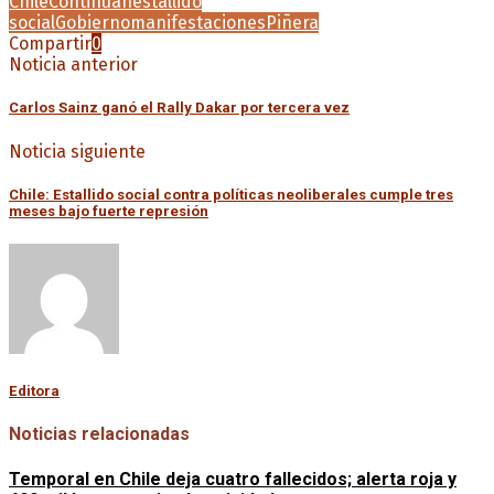
Chile
Continúan
estallido
social
Gobierno
manifestaciones
Piñera
Compartir
0
Noticia anterior
Carlos Sainz ganó el Rally Dakar por tercera vez
Noticia siguiente
Chile: Estallido social contra políticas neoliberales cumple tres
meses bajo fuerte represión
Editora
Noticias relacionadas
Temporal en Chile deja cuatro fallecidos; alerta roja y