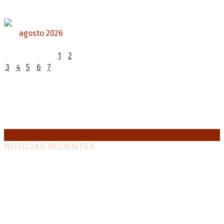
agosto 2026
L
M
X
J
V
S
D
1
2
3
4
5
6
7
8
9
10
11
12
13
14
15
16
17
18
19
20
21
22
23
24
25
26
27
28
29
30
31
« Jul
NOTICIAS RECIENTES
Media sanción a la Ley de Inviolabilidad: un proyecto
amputado por la presión social y el rechazo federal
7
agosto, 2026
Desalojos exprés: El Senado aprobó la reforma que
acelera la desocupación de inmuebles
7 agosto, 2026
Brutal represión frente al Congreso durante la