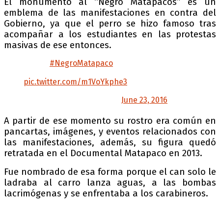
El monumento al “Negro Matapacos” es un
emblema de las manifestaciones en contra del
Gobierno, ya que el perro se hizo famoso tras
acompañar a los estudiantes en las protestas
masivas de ese entonces.
Fuerza
#NegroMatapaco
, un homenaje en
fotos! Ojalá regresas a las calles pronto!
pic.twitter.com/m1VoYkphe3
— SachaDog 🎮 (@sachor)
June 23, 2016
A partir de ese momento su rostro era común en
pancartas, imágenes, y eventos relacionados con
las manifestaciones, además, su figura quedó
retratada en el Documental Matapaco en 2013.
Fue nombrado de esa forma porque el can solo le
ladraba al carro lanza aguas, a las bombas
lacrimógenas y se enfrentaba a los carabineros.
CHILE| SALVAJE ataque de carabineros, con