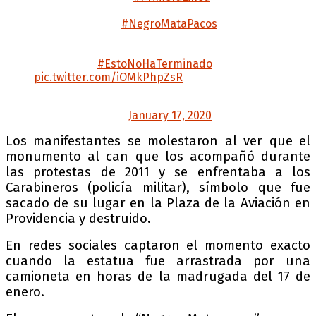
resistiendo en Alameda con Ramón Corvalán,
nuestro querido
#NegroMataPacos
hace su
llegada a Plaza de la Dignidad después del
ataque sufrido esta
madrugada.
#EstoNoHaTerminado
pic.twitter.com/iOMkPhpZsR
— PIENSAPRENSA OFICIAL +56971588649
(@PiensaPrensa)
January 17, 2020
Los manifestantes se molestaron al ver que el
monumento al can que los acompañó durante
las protestas de 2011 y se enfrentaba a los
Carabineros (policía militar), símbolo que fue
sacado de su lugar en la Plaza de la Aviación en
Providencia y destruido.
En redes sociales captaron el momento exacto
cuando la estatua fue arrastrada por una
camioneta en horas de la madrugada del 17 de
enero.