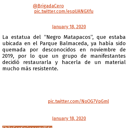
bombas lacrimógenas a equipo de Salud-
rescate-
@BrigadaCero
en Plaza de la
Dignidad
pic.twitter.com/espUANGXfu
— PIENSAPRENSA OFICIAL +56971588649
(@PiensaPrensa)
January 18, 2020
La estatua del “Negro Matapacos”, que estaba
ubicada en el Parque Balmaceda, ya había sido
quemada por desconocidos en noviembre de
2019, por lo que un grupo de manifestantes
decidió restaurarla y hacerla de un material
mucho más resistente.
URGENTE | IQUIQUE: Estamos solicitando mayor
información sobre el joven herido por un
disparo de escopeta de parte de carabineros -
a quemarropa-
Video adjunto ⬇️
pic.twitter.com/NoOG7VpGml
— PIENSAPRENSA OFICIAL +56971588649
(@PiensaPrensa)
January 18, 2020