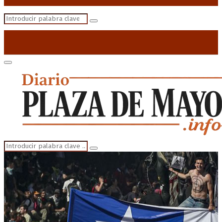
Search
Search
for:
Primary
Menu
Search
Search
for: