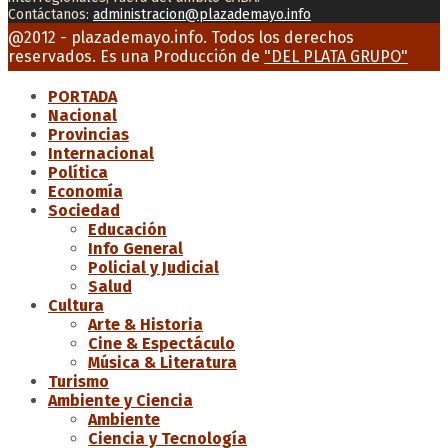
Contáctanos:
administracion@plazademayo.info
Facebook
Twitter
Instagram
Youtube
Email
@2012 - plazademayo.info. Todos los derechos
reservados. Es una Producción de
"DEL PLATA GRUPO"
PORTADA
Nacional
Provincias
Internacional
Política
Economía
Sociedad
Educación
Info General
Policial y Judicial
Salud
Cultura
Arte & Historia
Cine & Espectáculo
Música & Literatura
Turismo
Ambiente y Ciencia
Ambiente
Ciencia y Tecnología