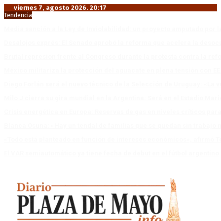
viernes 7, agosto 2026. 20:17
Tendencia
Media sanción a la Ley de Inviolabilidad: un proyecto amputado por l
Desalojos exprés: El Senado aprobó la reforma que acelera la deso
Brutal represión frente al Congreso durante la protesta contra la re
México militariza la protección del aguacate en plena tensión con EE
Diego Forlán será el nuevo técnico de la Selección de Uruguay: «La v
Milo J cierra su gira mundial en la Argentina: Será en el Estadio Mar
Crisis energética en Europa: Reservas de gas en niveles críticos para
Blanca Osuna: «Hay un tendal de familias que se quedan sin trabajo 
«Todo está planteado en función de intereses económicos», afirmó T
El VAR semiautomático ya tiene fecha de debut en el fútbol argentino