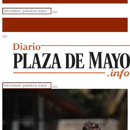
Search
Search
for:
Primary
Menu
Search
Search
for: