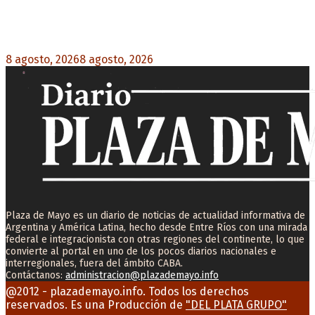
Mayans, tras la maratónica sesión: “Estuvimos a
un milímetro de que se caiga la ley completa”
8 agosto, 2026
8 agosto, 2026
0
Plaza de Mayo es un diario de noticias de actualidad informativa de
Argentina y América Latina, hecho desde Entre Ríos con una mirada
federal e integracionista con otras regiones del continente, lo que
convierte al portal en uno de los pocos diarios nacionales e
interregionales, fuera del ámbito CABA.
Contáctanos:
administracion@plazademayo.info
Facebook
Twitter
Instagram
Youtube
Email
@2012 - plazademayo.info. Todos los derechos
reservados. Es una Producción de
"DEL PLATA GRUPO"