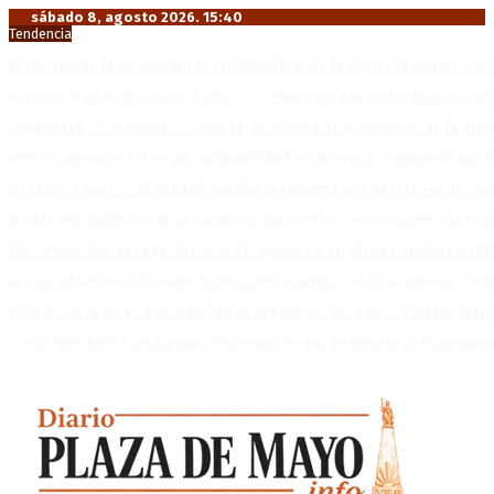
sábado 8, agosto 2026. 15:40
Tendencia
El retorno de la «mano dura» en Colombia: De la Espriella asume co
Mayans, tras la maratónica sesión: “Estuvimos a un milímetro de que 
Capitanich: “Argentina no tiene un problema de protección de la pro
Media sanción a la Ley de Inviolabilidad: un proyecto amputado por l
Desalojos exprés: El Senado aprobó la reforma que acelera la deso
Brutal represión frente al Congreso durante la protesta contra la re
México militariza la protección del aguacate en plena tensión con EE
Diego Forlán será el nuevo técnico de la Selección de Uruguay: «La v
Milo J cierra su gira mundial en la Argentina: Será en el Estadio Mar
Crisis energética en Europa: Reservas de gas en niveles críticos para