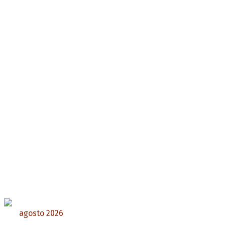
agosto 2026
L
M
X
J
V
S
D