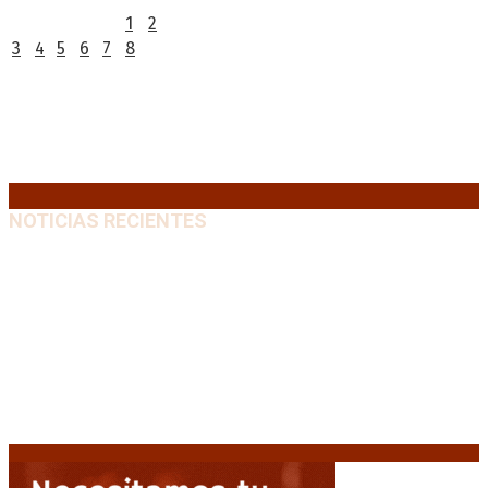
1
2
3
4
5
6
7
8
9
10
11
12
13
14
15
16
17
18
19
20
21
22
23
24
25
26
27
28
29
30
31
« Jul
NOTICIAS RECIENTES
El retorno de la «mano dura» en Colombia: De la
Espriella asume con una agenda de militarización y
ruptura
8 agosto, 2026
Mayans, tras la maratónica sesión: “Estuvimos a un
milímetro de que se caiga la ley completa”
8 agosto,
2026
Capitanich: “Argentina no tiene un problema de
protección de la propiedad, sino de acceso”
8
agosto, 2026