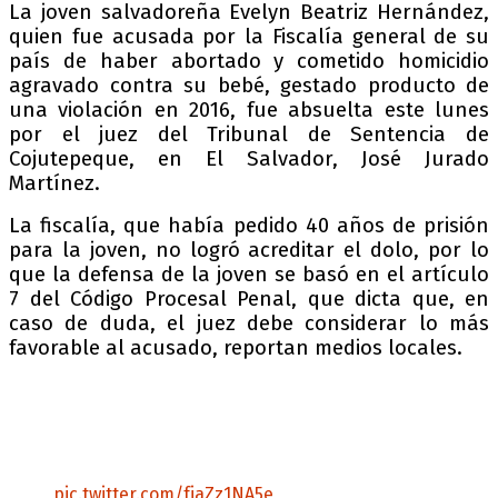
La joven salvadoreña Evelyn Beatriz Hernández,
quien fue acusada por la Fiscalía general de su
país de haber abortado y cometido homicidio
agravado contra su bebé, gestado producto de
una violación en 2016, fue absuelta este lunes
por el juez del Tribunal de Sentencia de
Cojutepeque, en El Salvador, José Jurado
Martínez.
La fiscalía, que había pedido 40 años de prisión
para la joven, no logró acreditar el dolo, por lo
que la defensa de la joven se basó en el artículo
7 del Código Procesal Penal, que dicta que, en
caso de duda, el juez debe considerar lo más
favorable al acusado, reportan medios locales.
Evelyn recuperó su libertad definitiva, muchas
gracias a todas las personas, organizaciones
nacionales e internacional por su apoyo y
compromiso con la libertad de las mujeres que
sufren una emergencia obstétrica
pic.twitter.com/fjaZz1NA5e