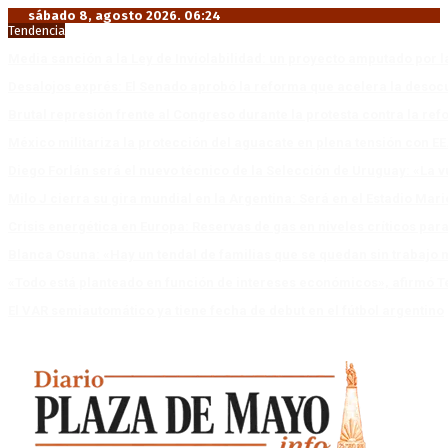
sábado 8, agosto 2026. 06:24
Tendencia
Media sanción a la Ley de Inviolabilidad: un proyecto amputado por l
Desalojos exprés: El Senado aprobó la reforma que acelera la deso
Brutal represión frente al Congreso durante la protesta contra la re
México militariza la protección del aguacate en plena tensión con EE
Diego Forlán será el nuevo técnico de la Selección de Uruguay: «La v
Milo J cierra su gira mundial en la Argentina: Será en el Estadio Mar
Crisis energética en Europa: Reservas de gas en niveles críticos para
Blanca Osuna: «Hay un tendal de familias que se quedan sin trabajo 
«Todo está planteado en función de intereses económicos», afirmó T
El VAR semiautomático ya tiene fecha de debut en el fútbol argentino