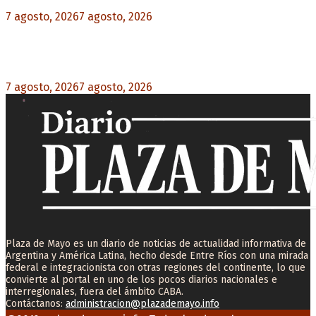
7 agosto, 2026
7 agosto, 2026
0
Desalojos exprés: El Senado aprobó la reforma
que acelera la desocupación de inmuebles
7 agosto, 2026
7 agosto, 2026
0
Plaza de Mayo es un diario de noticias de actualidad informativa de
Argentina y América Latina, hecho desde Entre Ríos con una mirada
federal e integracionista con otras regiones del continente, lo que
convierte al portal en uno de los pocos diarios nacionales e
interregionales, fuera del ámbito CABA.
Contáctanos:
administracion@plazademayo.info
Facebook
Twitter
Instagram
Youtube
Email