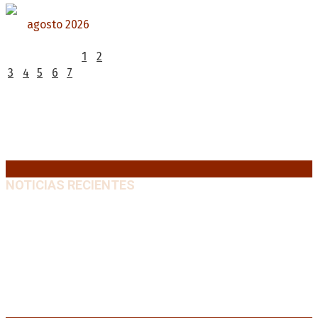
agosto 2026
L
M
X
J
V
S
D
1
2
3
4
5
6
7
8
9
10
11
12
13
14
15
16
17
18
19
20
21
22
23
24
25
26
27
28
29
30
31
« Jul
NOTICIAS RECIENTES
Media sanción a la Ley de Inviolabilidad: un proyecto
amputado por la presión social y el rechazo federal
7
agosto, 2026
Desalojos exprés: El Senado aprobó la reforma que
acelera la desocupación de inmuebles
7 agosto, 2026
Brutal represión frente al Congreso durante la
protesta contra la reforma de la propiedad privada
7 agosto, 2026