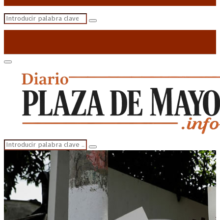
Search
Search
for:
Primary
Menu
Search
Search
for: