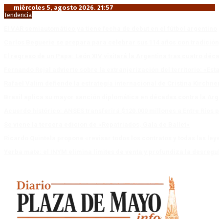
miércoles 5, agosto 2026. 21:57
Tendencia
El VAR semiautomático ya tiene fecha de debut en el fútbol argentino
Carlos Beguerie se prepara para celebrar sus 114 años con tradició
El regreso de un Papa: León XIV visitará la Argentina tras cuatro déc
Fernando Rejal advierte sobre la extranjerización del territorio: «E
Rafael Valim defiende la estrategia internacional de Cristina Kirchne
Brasil aplica su mayor sanción diplomática en décadas contra la Arg
Acuerdo histórico: ANSES transferirá $120.000 millones a Entre Ríos po
Se viene la tercera edición de «Repatriados, Gala de Ballet»
Ricardo Quintela propone «revisar todos los contratos y todas las ley
Yerba mate: el INYM elimina límites de venta y profundiza la desregu