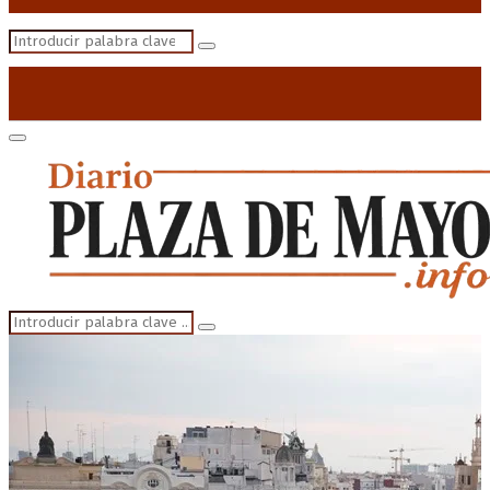
Search
Search
for:
Primary
Menu
Search
Search
for: