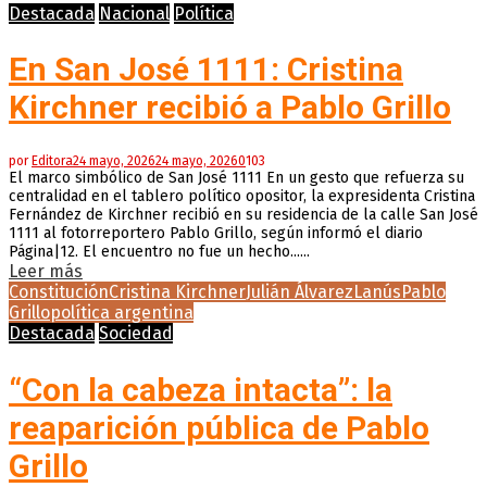
Destacada
Nacional
Política
En San José 1111: Cristina
Kirchner recibió a Pablo Grillo
por
Editora
24 mayo, 2026
24 mayo, 2026
0
103
El marco simbólico de San José 1111 En un gesto que refuerza su
centralidad en el tablero político opositor, la expresidenta Cristina
Fernández de Kirchner recibió en su residencia de la calle San José
1111 al fotorreportero Pablo Grillo, según informó el diario
Página|12. El encuentro no fue un hecho......
Leer más
Constitución
Cristina Kirchner
Julián Álvarez
Lanús
Pablo
Grillo
política argentina
Destacada
Sociedad
“Con la cabeza intacta”: la
reaparición pública de Pablo
Grillo