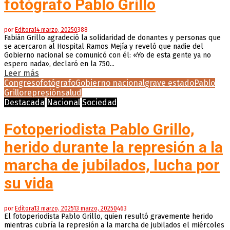
fotógrafo Pablo Grillo
por
Editora
14 marzo, 2025
0
388
Fabián Grillo agradeció la solidaridad de donantes y personas que
se acercaron al Hospital Ramos Mejía y reveló que nadie del
Gobierno nacional se comunicó con él: «Yo de esta gente ya no
espero nada», declaró en la 750...
Leer más
Congreso
fotógrafo
Gobierno nacional
grave estado
Pablo
Grillo
represión
salud
Destacada
Nacional
Sociedad
Fotoperiodista Pablo Grillo,
herido durante la represión a la
marcha de jubilados, lucha por
su vida
por
Editora
13 marzo, 2025
13 marzo, 2025
0
463
El fotoperiodista Pablo Grillo, quien resultó gravemente herido
mientras cubría la represión a la marcha de jubilados el miércoles