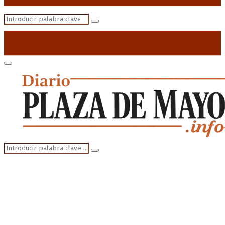
Search
Search
for:
Primary
Menu
Search
Search
for: