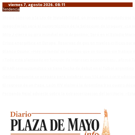
viernes 7, agosto 2026. 08:11
Tendencia
Media sanción a la Ley de Inviolabilidad: un proyecto amputado por l
Diego Forlán será el nuevo técnico de la Selección de Uruguay: «La v
Milo J cierra su gira mundial en la Argentina: Será en el Estadio Mar
Crisis energética en Europa: Reservas de gas en niveles críticos para
Blanca Osuna: «Hay un tendal de familias que se quedan sin trabajo 
«Todo está planteado en función de intereses económicos», afirmó T
El VAR semiautomático ya tiene fecha de debut en el fútbol argentino
Carlos Beguerie se prepara para celebrar sus 114 años con tradició
El regreso de un Papa: León XIV visitará la Argentina tras cuatro déc
Fernando Rejal advierte sobre la extranjerización del territorio: «E