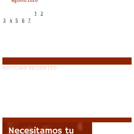
agosto 2026
L
M
X
J
V
S
D
1
2
3
4
5
6
7
8
9
10
11
12
13
14
15
16
17
18
19
20
21
22
23
24
25
26
27
28
29
30
31
« Jul
NOTICIAS RECIENTES
Media sanción a la Ley de Inviolabilidad: un proyecto
amputado por la presión social y el rechazo federal
7
agosto, 2026
Diego Forlán será el nuevo técnico de la Selección de
Uruguay: «La vuelta de la leyenda»
6 agosto, 2026
Milo J cierra su gira mundial en la Argentina: Será en
el Estadio Mario Alberto Kempes
6 agosto, 2026