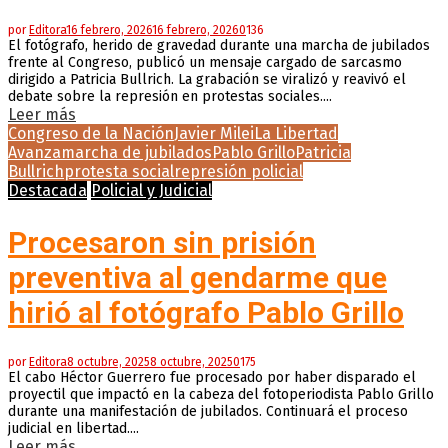
por
Editora
16 febrero, 2026
16 febrero, 2026
0
136
El fotógrafo, herido de gravedad durante una marcha de jubilados
frente al Congreso, publicó un mensaje cargado de sarcasmo
dirigido a Patricia Bullrich. La grabación se viralizó y reavivó el
debate sobre la represión en protestas sociales....
Leer más
Congreso de la Nación
Javier Milei
La Libertad
Avanza
marcha de jubilados
Pablo Grillo
Patricia
Bullrich
protesta social
represión policial
Destacada
Policial y Judicial
Procesaron sin prisión
preventiva al gendarme que
hirió al fotógrafo Pablo Grillo
por
Editora
8 octubre, 2025
8 octubre, 2025
0
175
El cabo Héctor Guerrero fue procesado por haber disparado el
proyectil que impactó en la cabeza del fotoperiodista Pablo Grillo
durante una manifestación de jubilados. Continuará el proceso
judicial en libertad....
Leer más