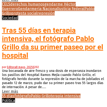
CELS
derechos humanos
gendarme Héctor
Guerrero
Gendarmería Nacional
Justicia Federal
Pablo
Grillo
protesta social
represión
Sociedad
Tras 55 días en terapia
intensiva, el fotógrafo Pablo
Grillo da su primer paseo por el
hospital
por
Editora
8 mayo, 2025
0
202
Una bocanada de aire fresco y una dosis de esperanza inundaron
los pasillos del Hospital Ramos Mejía cuando Pablo Grillo, el
fotógrafo herido durante la represión de la marcha de jubilados el
pasado 12 de marzo, pudo dar su primer paseo tras 55 largos días
de internación. A pesar de......
Leer más
55 días
fotógrafo
Pablo Grillo
terapia intensiva
Política