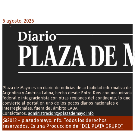
Diego Forlán será el nuevo técnico de la
Selección de Uruguay: «La vuelta de la leyenda»
6 agosto, 2026
0
Plaza de Mayo es un diario de noticias de actualidad informativa de
Argentina y América Latina, hecho desde Entre Ríos con una mirada
federal e integracionista con otras regiones del continente, lo que
convierte al portal en uno de los pocos diarios nacionales e
interregionales, fuera del ámbito CABA.
Contáctanos:
administracion@plazademayo.info
Facebook
Twitter
Instagram
Youtube
Email
@2012 - plazademayo.info. Todos los derechos
reservados. Es una Producción de
"DEL PLATA GRUPO"