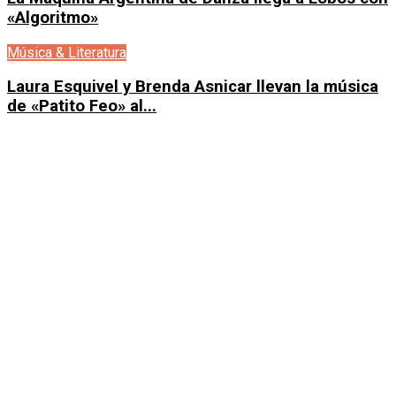
«Algoritmo»
Música & Literatura
Laura Esquivel y Brenda Asnicar llevan la música
de «Patito Feo» al...