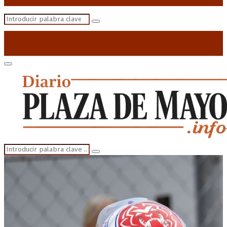
Search
Search
for:
Primary
Menu
Search
Search
for: