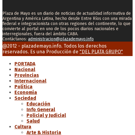
Plaza de Mayo es un diario de noticias de actualidad informativa de
Argentina y América Latina, hecho desde Entre Ríos con una mirada
federal e integracionista con otras regiones del continente, lo que
convierte al portal en uno de los pocos diarios nacionales e
interregionales, fuera del ámbito CABA.
Contáctanos:
administracion@plazademayo.info
Facebook
Twitter
Instagram
Youtube
Email
@2012 - plazademayo.info. Todos los derechos
reservados. Es una Producción de
"DEL PLATA GRUPO"
PORTADA
Nacional
Provincias
Internacional
Política
Economía
Sociedad
Educación
Info General
Policial y Judicial
Salud
Cultura
Arte & Historia