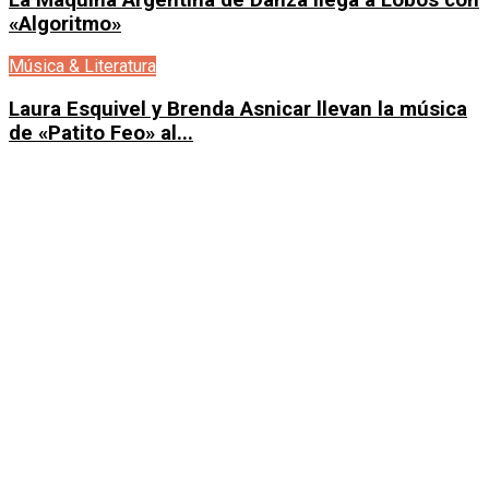
«Algoritmo»
Música & Literatura
Laura Esquivel y Brenda Asnicar llevan la música
de «Patito Feo» al...