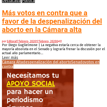
Destacada
Política
Más votos en contra que a
favor de la despenalización del
aborto en la Cámara alta
por
Editora
17 febrero, 2020
17 febrero, 2020
0
412
Por Diego Guglielmone | La negativa estaría cerca de obtener la
mayoría absoluta en el Senado y lograría frenar la discusión por el
actual año parlamentario....
Leer más
Cámara Alta
despenalización del aborto
Senado
votos en
contra