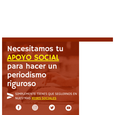
Media sanción a la Ley de Inviolabilidad: un proyecto
amputado por la presión social y el rechazo federal
7
agosto, 2026
Desalojos exprés: El Senado aprobó la reforma que
acelera la desocupación de inmuebles
7 agosto, 2026
Brutal represión frente al Congreso durante la
protesta contra la reforma de la propiedad privada
7 agosto, 2026