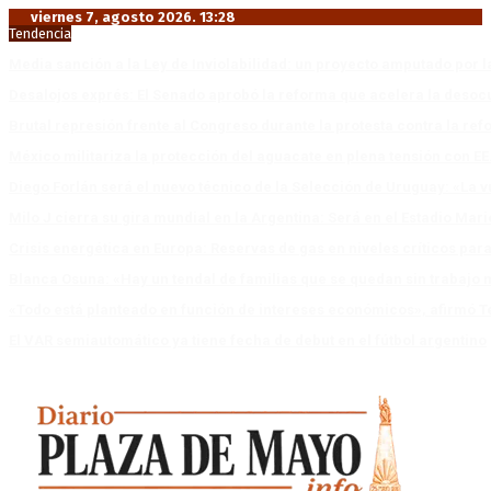
viernes 7, agosto 2026. 13:28
Tendencia
Media sanción a la Ley de Inviolabilidad: un proyecto amputado por l
Desalojos exprés: El Senado aprobó la reforma que acelera la deso
Brutal represión frente al Congreso durante la protesta contra la re
México militariza la protección del aguacate en plena tensión con EE
Diego Forlán será el nuevo técnico de la Selección de Uruguay: «La v
Milo J cierra su gira mundial en la Argentina: Será en el Estadio Mar
Crisis energética en Europa: Reservas de gas en niveles críticos para
Blanca Osuna: «Hay un tendal de familias que se quedan sin trabajo 
«Todo está planteado en función de intereses económicos», afirmó T
El VAR semiautomático ya tiene fecha de debut en el fútbol argentino