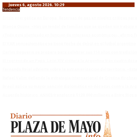
jueves 6, agosto 2026. 10:29
Tendencia
Crisis energética en Europa: Reservas de gas en niveles críticos para
Blanca Osuna: «Hay un tendal de familias que se quedan sin trabajo 
«Todo está planteado en función de intereses económicos», afirmó T
El VAR semiautomático ya tiene fecha de debut en el fútbol argentino
Carlos Beguerie se prepara para celebrar sus 114 años con tradició
El regreso de un Papa: León XIV visitará la Argentina tras cuatro déc
Fernando Rejal advierte sobre la extranjerización del territorio: «E
Rafael Valim defiende la estrategia internacional de Cristina Kirchne
Brasil aplica su mayor sanción diplomática en décadas contra la Arg
Acuerdo histórico: ANSES transferirá $120.000 millones a Entre Ríos po