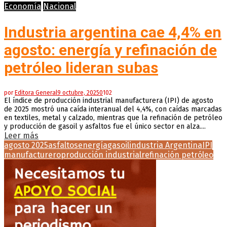
Economía
Nacional
Industria argentina cae 4,4% en
agosto: energía y refinación de
petróleo lideran subas
por
Editora General
9 octubre, 2025
0
102
El índice de producción industrial manufacturera (IPI) de agosto
de 2025 mostró una caída interanual del 4,4%, con caídas marcadas
en textiles, metal y calzado, mientras que la refinación de petróleo
y producción de gasoil y asfaltos fue el único sector en alza....
Leer más
agosto 2025
asfaltos
energía
gasoil
industria Argentina
IPI
manufacturero
producción industrial
refinación petróleo