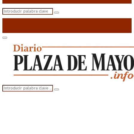
Search
Search
for:
Primary
Menu
Search
Search
for: