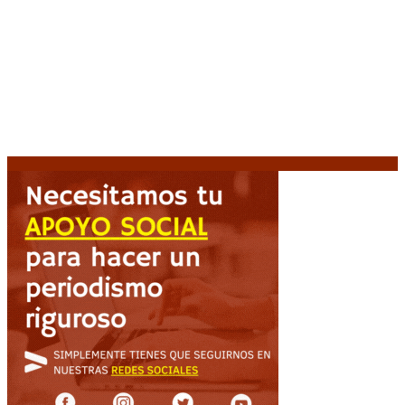
Crisis energética en Europa: Reservas de gas en
niveles críticos para el invierno
6 agosto, 2026
Blanca Osuna: «Hay un tendal de familias que se
quedan sin trabajo mientras Frigerio mira para otro
lado»
6 agosto, 2026
«Todo está planteado en función de intereses
económicos», afirmó Teresa García sobre la reforma
6 agosto, 2026