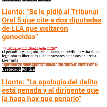
Llonto: “Se le pidió al Tribunal
Oral 5 que cite a dos diputadas
de LLA que visitaron
genocidas”
por
Editora
3 agosto, 2024
3 agosto, 2024
0
156
El periodista y abogado, Pablo Llonto, se refirió a la visita de los
legisladores libertarios a los represores detenidos en Ezeiza....
Leer más
diputadas de LLA
genocidas
Pablo Llonto
Tribunal Oral 5
Destacada
Política
Llonto: “La apología del delito
está penada y al dirigente que
la haga hay que penarlo”