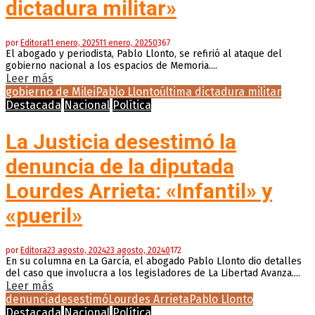
dictadura militar»
por
Editora
11 enero, 2025
11 enero, 2025
0
367
El abogado y periodista, Pablo Llonto, se refirió al ataque del
gobierno nacional a los espacios de Memoria....
Leer más
gobierno de Milei
Pablo Llonto
última dictadura militar
Destacada
Nacional
Política
La Justicia desestimó la
denuncia de la diputada
Lourdes Arrieta: «Infantil» y
«pueril»
por
Editora
23 agosto, 2024
23 agosto, 2024
0
172
En su columna en La García, el abogado Pablo Llonto dio detalles
del caso que involucra a los legisladores de La Libertad Avanza....
Leer más
denuncia
desestimó
Lourdes Arrieta
Pablo Llonto
Destacada
Nacional
Política