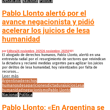
Destacada
Nacional
Política
Pablo Llonto alertó por el
avance negacionista y pidió
acelerar los juicios de lesa
humanidad
por
Editora
26 noviembre, 2025
26 noviembre, 2025
0
101
El abogado de derechos humanos, Pablo Llonto, alertó en una
entrevista radial por el resurgimiento de sectores que reivindican
la dictadura y reclamó medidas urgentes para agilizar los juicios
por delitos de lesa humanidad, hoy ralentizados por falta de
recursos....
Leer más
Argentina
derechos
humanos
desapariciones
dictadura
juicios
Lesa
humanidad
negacionismo
Pablo Llonto
Nacional
Política
Pablo Llonto: «En Argentina se