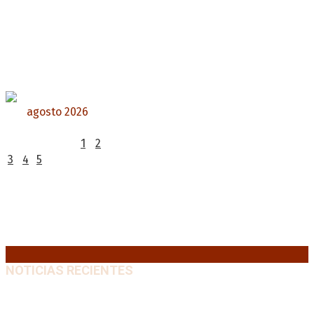
agosto 2026
L
M
X
J
V
S
D
1
2
3
4
5
6
7
8
9
10
11
12
13
14
15
16
17
18
19
20
21
22
23
24
25
26
27
28
29
30
31
« Jul
NOTICIAS RECIENTES
El VAR semiautomático ya tiene fecha de debut en el