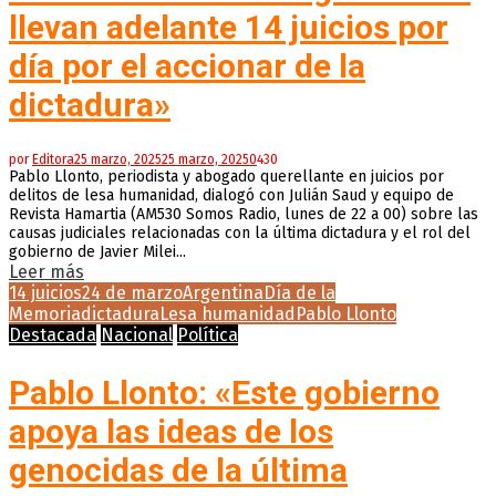
llevan adelante 14 juicios por
día por el accionar de la
dictadura»
por
Editora
25 marzo, 2025
25 marzo, 2025
0
430
Pablo Llonto, periodista y abogado querellante en juicios por
delitos de lesa humanidad, dialogó con Julián Saud y equipo de
Revista Hamartia (AM530 Somos Radio, lunes de 22 a 00) sobre las
causas judiciales relacionadas con la última dictadura y el rol del
gobierno de Javier Milei...
Leer más
14 juicios
24 de marzo
Argentina
Día de la
Memoria
dictadura
Lesa humanidad
Pablo Llonto
Destacada
Nacional
Política
Pablo Llonto: «Este gobierno
apoya las ideas de los
genocidas de la última