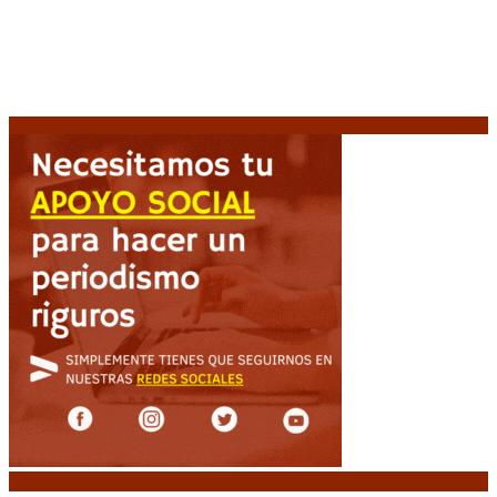
fútbol argentino
5 agosto, 2026
Carlos Beguerie se prepara para celebrar sus 114
años con tradición, gastronomía y shows
5 agosto,
2026
El regreso de un Papa: León XIV visitará la Argentina
tras cuatro décadas
5 agosto, 2026