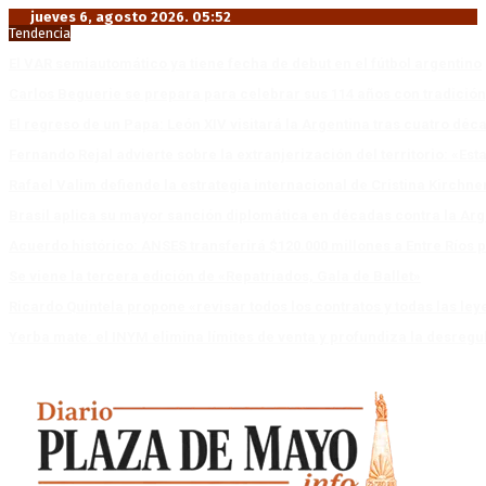
jueves 6, agosto 2026. 05:52
Tendencia
El VAR semiautomático ya tiene fecha de debut en el fútbol argentino
Carlos Beguerie se prepara para celebrar sus 114 años con tradició
El regreso de un Papa: León XIV visitará la Argentina tras cuatro déc
Fernando Rejal advierte sobre la extranjerización del territorio: «E
Rafael Valim defiende la estrategia internacional de Cristina Kirchne
Brasil aplica su mayor sanción diplomática en décadas contra la Arg
Acuerdo histórico: ANSES transferirá $120.000 millones a Entre Ríos po
Se viene la tercera edición de «Repatriados, Gala de Ballet»
Ricardo Quintela propone «revisar todos los contratos y todas las ley
Yerba mate: el INYM elimina límites de venta y profundiza la desregu