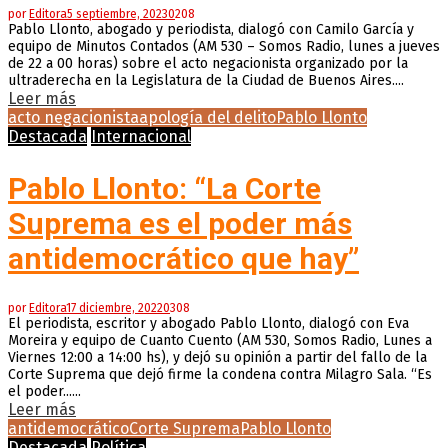
por
Editora
5 septiembre, 2023
0
208
Pablo Llonto, abogado y periodista, dialogó con Camilo García y
equipo de Minutos Contados (AM 530 – Somos Radio, lunes a jueves
de 22 a 00 horas) sobre el acto negacionista organizado por la
ultraderecha en la Legislatura de la Ciudad de Buenos Aires....
Leer más
acto negacionista
apología del delito
Pablo Llonto
Destacada
Internacional
Pablo Llonto: “La Corte
Suprema es el poder más
antidemocrático que hay”
por
Editora
17 diciembre, 2022
0
308
El periodista, escritor y abogado Pablo Llonto, dialogó con Eva
Moreira y equipo de Cuanto Cuento (AM 530, Somos Radio, Lunes a
Viernes 12:00 a 14:00 hs), y dejó su opinión a partir del fallo de la
Corte Suprema que dejó firme la condena contra Milagro Sala. “Es
el poder......
Leer más
antidemocrático
Corte Suprema
Pablo Llonto
Destacada
Política