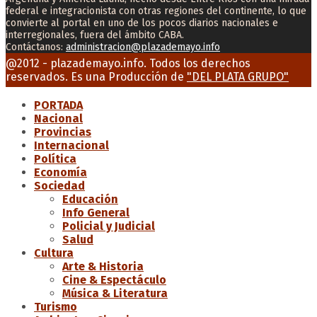
federal e integracionista con otras regiones del continente, lo que
convierte al portal en uno de los pocos diarios nacionales e
interregionales, fuera del ámbito CABA.
Contáctanos:
administracion@plazademayo.info
Facebook
Twitter
Instagram
Youtube
Email
@2012 - plazademayo.info. Todos los derechos
reservados. Es una Producción de
"DEL PLATA GRUPO"
PORTADA
Nacional
Provincias
Internacional
Política
Economía
Sociedad
Educación
Info General
Policial y Judicial
Salud
Cultura
Arte & Historia
Cine & Espectáculo
Música & Literatura
Turismo