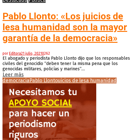
Pablo Llonto: «Los juicios de
lesa humanidad son la mayor
garantía de la democracia»
por
Editora
21 julio, 2021
0
262
El abogado y periodista Pablo Llonto dijo que los responsables
civiles del genocidio “deben tener la misma pena que los
genocidas militares, policías y marines”....
Leer más
democracia
Pablo Llonto
uicios de lesa humanidad