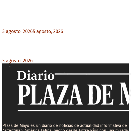
Noticias destacadas
El VAR semiautomático ya tiene fecha de debut
en el fútbol argentino
5 agosto, 2026
5 agosto, 2026
0
Carlos Beguerie se prepara para celebrar sus 114
años con tradición, gastronomía y shows
5 agosto, 2026
0
Plaza de Mayo es un diario de noticias de actualidad informativa de
Argentina y América Latina, hecho desde Entre Ríos con una mirada