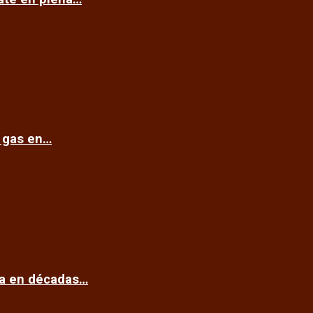
e gas en…
ca en décadas…