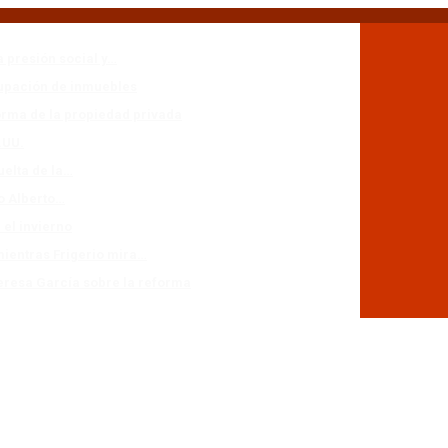
a presión social y…
cupación de inmuebles
forma de la propiedad privada
.UU.
uelta de la…
io Alberto…
 el invierno
mientras Frigerio mira…
eresa García sobre la reforma