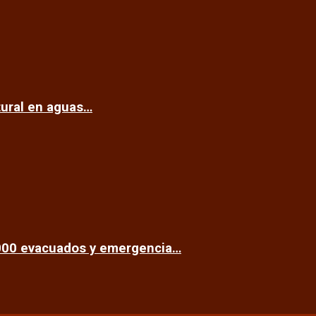
tural en aguas…
.000 evacuados y emergencia…