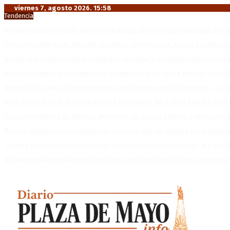
viernes 7, agosto 2026. 15:58
Tendencia
Media sanción a la Ley de Inviolabilidad: un proyecto amputado por l
Desalojos exprés: El Senado aprobó la reforma que acelera la deso
Brutal represión frente al Congreso durante la protesta contra la re
México militariza la protección del aguacate en plena tensión con EE
Diego Forlán será el nuevo técnico de la Selección de Uruguay: «La v
Milo J cierra su gira mundial en la Argentina: Será en el Estadio Mar
Crisis energética en Europa: Reservas de gas en niveles críticos para
Blanca Osuna: «Hay un tendal de familias que se quedan sin trabajo 
«Todo está planteado en función de intereses económicos», afirmó T
El VAR semiautomático ya tiene fecha de debut en el fútbol argentino