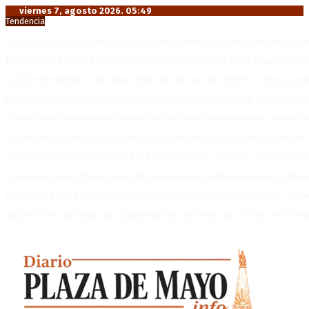
viernes 7, agosto 2026. 05:49
Tendencia
Diego Forlán será el nuevo técnico de la Selección de Uruguay: «La v
Milo J cierra su gira mundial en la Argentina: Será en el Estadio Mar
Crisis energética en Europa: Reservas de gas en niveles críticos para
Blanca Osuna: «Hay un tendal de familias que se quedan sin trabajo 
«Todo está planteado en función de intereses económicos», afirmó T
El VAR semiautomático ya tiene fecha de debut en el fútbol argentino
Carlos Beguerie se prepara para celebrar sus 114 años con tradició
El regreso de un Papa: León XIV visitará la Argentina tras cuatro déc
Fernando Rejal advierte sobre la extranjerización del territorio: «E
Rafael Valim defiende la estrategia internacional de Cristina Kirchne