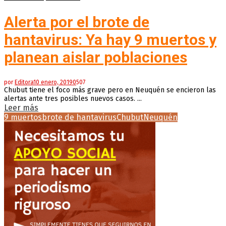
Alerta por el brote de
hantavirus: Ya hay 9 muertos y
planean aislar poblaciones
por
Editora
10 enero, 2019
0
507
Chubut tiene el foco más grave pero en Neuquén se encieron las
alertas ante tres posibles nuevos casos. ...
Leer más
9 muertos
brote de hantavirus
Chubut
Neuquén