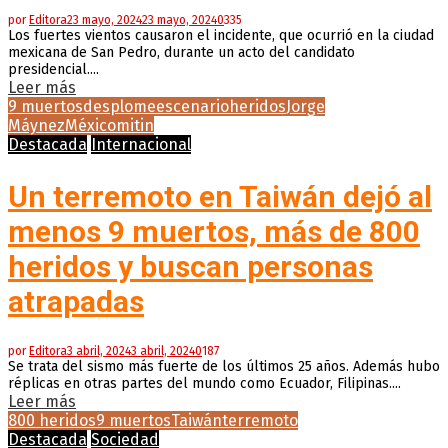
por
Editora
23 mayo, 2024
23 mayo, 2024
0
335
Los fuertes vientos causaron el incidente, que ocurrió en la ciudad
mexicana de San Pedro, durante un acto del candidato
presidencial....
Leer más
9 muertos
desplome
escenario
heridos
Jorge
Máynez
México
mitin
Destacada
Internacional
Un terremoto en Taiwán dejó al
menos 9 muertos, más de 800
heridos y buscan personas
atrapadas
por
Editora
3 abril, 2024
3 abril, 2024
0
187
Se trata del sismo más fuerte de los últimos 25 años. Además hubo
réplicas en otras partes del mundo como Ecuador, Filipinas....
Leer más
800 heridos
9 muertos
Taiwán
terremoto
Destacada
Sociedad