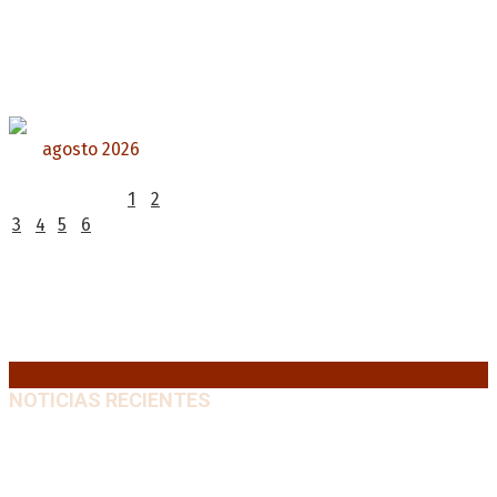
agosto 2026
L
M
X
J
V
S
D
1
2
3
4
5
6
7
8
9
10
11
12
13
14
15
16
17
18
19
20
21
22
23
24
25
26
27
28
29
30
31
« Jul
NOTICIAS RECIENTES
Diego Forlán será el nuevo técnico de la Selección de
Uruguay: «La vuelta de la leyenda»
6 agosto, 2026
Milo J cierra su gira mundial en la Argentina: Será en