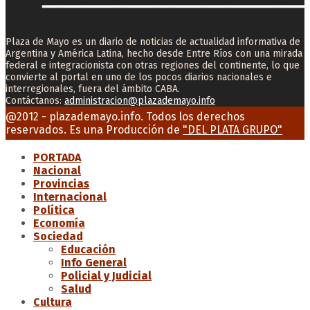
Plaza de Mayo es un diario de noticias de actualidad informativa de
Argentina y América Latina, hecho desde Entre Ríos con una mirada
federal e integracionista con otras regiones del continente, lo que
convierte al portal en uno de los pocos diarios nacionales e
interregionales, fuera del ámbito CABA.
Contáctanos:
administracion@plazademayo.info
Facebook
Twitter
Instagram
Youtube
Email
@2012 - plazademayo.info. Todos los derechos
reservados. Es una Producción de
"DEL PLATA GRUPO"
PORTADA
Nacional
Provincias
Internacional
Política
Economía
Sociedad
Educación
Info General
Policial y Judicial
Salud
Cultura