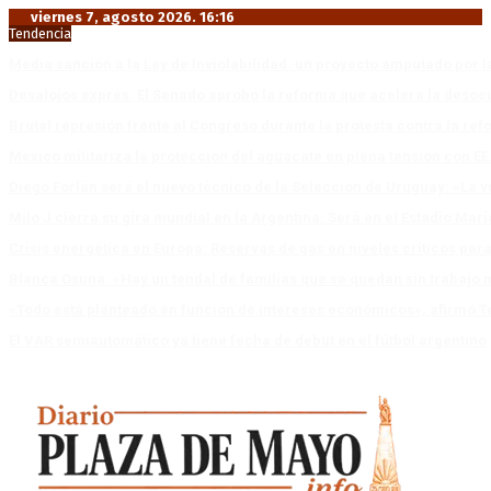
viernes 7, agosto 2026. 16:16
Tendencia
Media sanción a la Ley de Inviolabilidad: un proyecto amputado por l
Desalojos exprés: El Senado aprobó la reforma que acelera la deso
Brutal represión frente al Congreso durante la protesta contra la re
México militariza la protección del aguacate en plena tensión con EE
Diego Forlán será el nuevo técnico de la Selección de Uruguay: «La v
Milo J cierra su gira mundial en la Argentina: Será en el Estadio Mar
Crisis energética en Europa: Reservas de gas en niveles críticos para
Blanca Osuna: «Hay un tendal de familias que se quedan sin trabajo 
«Todo está planteado en función de intereses económicos», afirmó T
El VAR semiautomático ya tiene fecha de debut en el fútbol argentino