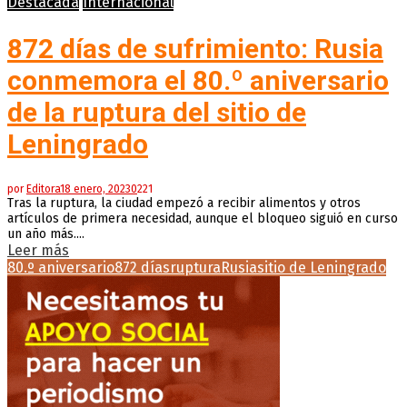
Destacada
Internacional
872 días de sufrimiento: Rusia
conmemora el 80.º aniversario
de la ruptura del sitio de
Leningrado
por
Editora
18 enero, 2023
0
221
Tras la ruptura, la ciudad empezó a recibir alimentos y otros
artículos de primera necesidad, aunque el bloqueo siguió en curso
un año más....
Leer más
80.º aniversario
872 días
ruptura
Rusia
sitio de Leningrado