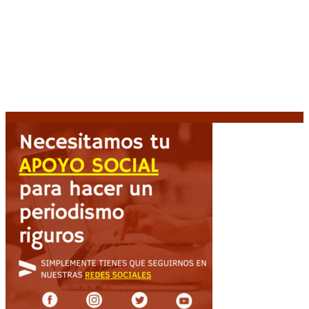
Media sanción a la Ley de Inviolabilidad: un proyecto
amputado por la presión social y el rechazo federal
7
agosto, 2026
Desalojos exprés: El Senado aprobó la reforma que
acelera la desocupación de inmuebles
7 agosto, 2026
Brutal represión frente al Congreso durante la
protesta contra la reforma de la propiedad privada
7 agosto, 2026