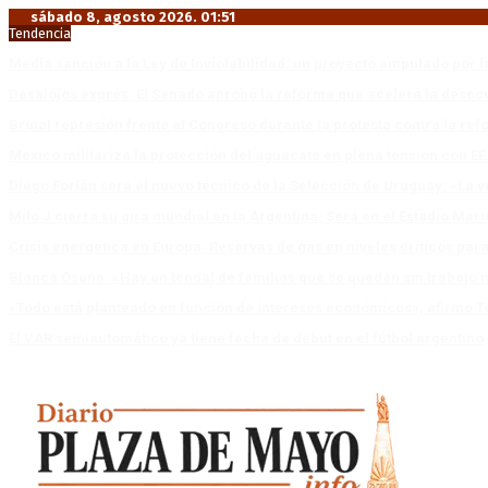
sábado 8, agosto 2026. 01:51
Tendencia
Media sanción a la Ley de Inviolabilidad: un proyecto amputado por l
Desalojos exprés: El Senado aprobó la reforma que acelera la deso
Brutal represión frente al Congreso durante la protesta contra la re
México militariza la protección del aguacate en plena tensión con EE
Diego Forlán será el nuevo técnico de la Selección de Uruguay: «La v
Milo J cierra su gira mundial en la Argentina: Será en el Estadio Mar
Crisis energética en Europa: Reservas de gas en niveles críticos para
Blanca Osuna: «Hay un tendal de familias que se quedan sin trabajo 
«Todo está planteado en función de intereses económicos», afirmó T
El VAR semiautomático ya tiene fecha de debut en el fútbol argentino