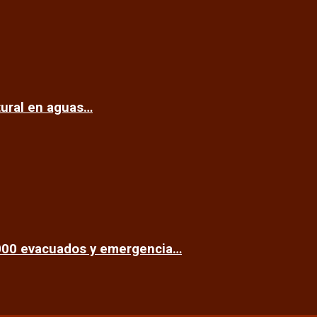
tural en aguas…
.000 evacuados y emergencia…