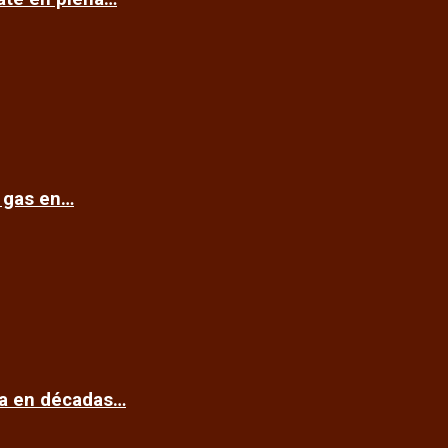
e gas en…
ca en décadas…