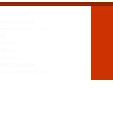
a presión social y…
cupación de inmuebles
forma de la propiedad privada
.UU.
uelta de la…
io Alberto…
 el invierno
mientras Frigerio mira…
eresa García sobre la reforma