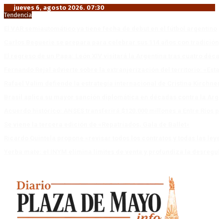
jueves 6, agosto 2026. 07:30
Tendencia
El VAR semiautomático ya tiene fecha de debut en el fútbol argentino
Carlos Beguerie se prepara para celebrar sus 114 años con tradició
El regreso de un Papa: León XIV visitará la Argentina tras cuatro déc
Fernando Rejal advierte sobre la extranjerización del territorio: «E
Rafael Valim defiende la estrategia internacional de Cristina Kirchne
Brasil aplica su mayor sanción diplomática en décadas contra la Arg
Acuerdo histórico: ANSES transferirá $120.000 millones a Entre Ríos po
Se viene la tercera edición de «Repatriados, Gala de Ballet»
Ricardo Quintela propone «revisar todos los contratos y todas las ley
Yerba mate: el INYM elimina límites de venta y profundiza la desregu