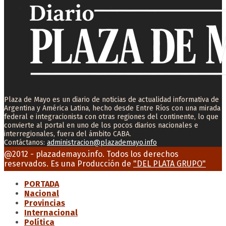
Plaza de Mayo es un diario de noticias de actualidad informativa de
Argentina y América Latina, hecho desde Entre Ríos con una mirada
federal e integracionista con otras regiones del continente, lo que
convierte al portal en uno de los pocos diarios nacionales e
interregionales, fuera del ámbito CABA.
Contáctanos:
administracion@plazademayo.info
Facebook
Twitter
Instagram
Youtube
Email
@2012 - plazademayo.info. Todos los derechos
reservados. Es una Producción de
"DEL PLATA GRUPO"
PORTADA
Nacional
Provincias
Internacional
Política