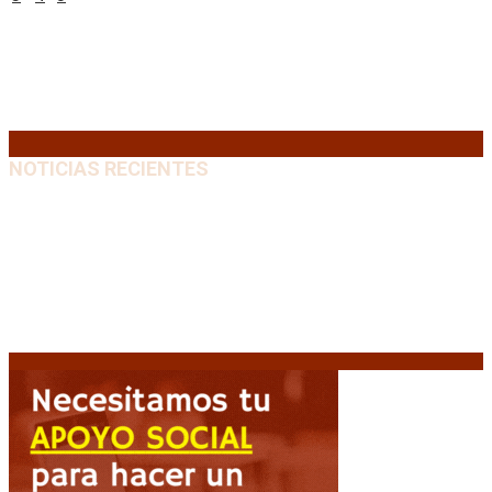
10
11
12
13
14
15
16
17
18
19
20
21
22
23
24
25
26
27
28
29
30
31
« Jul
NOTICIAS RECIENTES
El VAR semiautomático ya tiene fecha de debut en el
fútbol argentino
5 agosto, 2026
Carlos Beguerie se prepara para celebrar sus 114
años con tradición, gastronomía y shows
5 agosto,
2026
El regreso de un Papa: León XIV visitará la Argentina
tras cuatro décadas
5 agosto, 2026