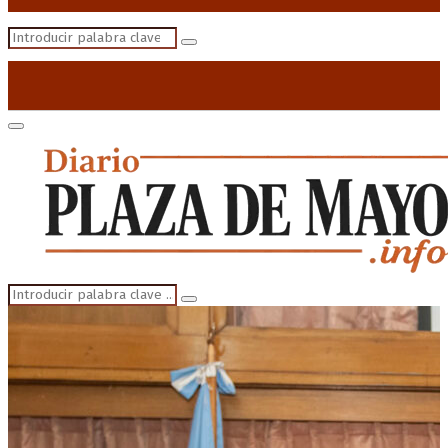
Search
Search
for:
Primary
Menu
Search
Search
for: