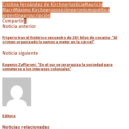
Cristina Fernández de Kirchner
Justicia
Mauricio
Macri
Máximo Kirchner
oposición
peronismo
política
argentina
proscripción
Compartir
0
Noticia anterior
Frigerio tras el histórico secuestro de 261 kilos de cocaína: “Al
crimen organizado lo vamos a meter en la cárcel”
Noticia siguiente
Eugenio Zaffaroni: “En el sur se jerarquiza la sociedad para
someterse a los intereses coloniales”
Editora
Noticias relacionadas