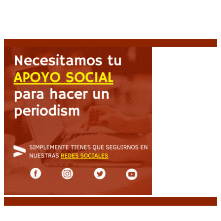
acelera la desocupación de inmuebles
7 agosto, 2026
Brutal represión frente al Congreso durante la
protesta contra la reforma de la propiedad privada
7 agosto, 2026
Noticias destacadas