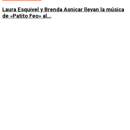
Laura Esquivel y Brenda Asnicar llevan la música
de «Patito Feo» al...