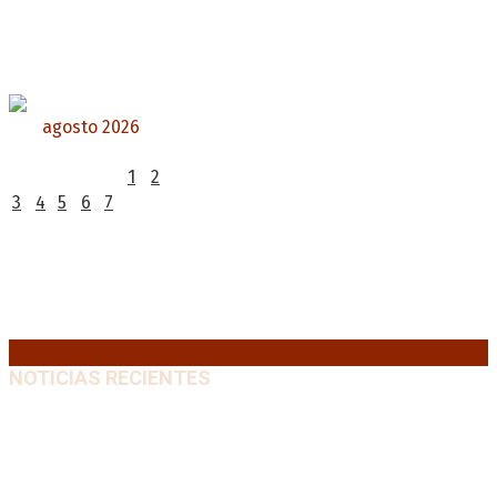
agosto 2026
L
M
X
J
V
S
D
1
2
3
4
5
6
7
8
9
10
11
12
13
14
15
16
17
18
19
20
21
22
23
24
25
26
27
28
29
30
31
« Jul
NOTICIAS RECIENTES
Media sanción a la Ley de Inviolabilidad: un proyecto
amputado por la presión social y el rechazo federal
7
agosto, 2026
Desalojos exprés: El Senado aprobó la reforma que