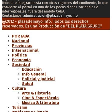
federal e integracionista con otras regiones del continente, lo que
convierte al portal en uno de los pocos diarios nacionales e
interregionales, fuera del ámbito CABA.
Contáctanos:
administracion@plazademayo.info
Facebook
Twitter
Instagram
Youtube
Email
@2012 - plazademayo.info. Todos los derechos
reservados. Es una Producción de
"DEL PLATA GRUPO"
PORTADA
Nacional
Provincias
Internacional
Política
Economía
Sociedad
Educación
Info General
Policial y Judicial
Salud
Cultura
Arte & Historia
Cine & Espectáculo
Música & Literatura
Turismo