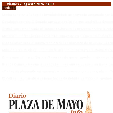
viernes 7, agosto 2026. 14:37
Tendencia
Media sanción a la Ley de Inviolabilidad: un proyecto amputado por l
Desalojos exprés: El Senado aprobó la reforma que acelera la deso
Brutal represión frente al Congreso durante la protesta contra la re
México militariza la protección del aguacate en plena tensión con EE
Diego Forlán será el nuevo técnico de la Selección de Uruguay: «La v
Milo J cierra su gira mundial en la Argentina: Será en el Estadio Mar
Crisis energética en Europa: Reservas de gas en niveles críticos para
Blanca Osuna: «Hay un tendal de familias que se quedan sin trabajo 
«Todo está planteado en función de intereses económicos», afirmó T
El VAR semiautomático ya tiene fecha de debut en el fútbol argentino