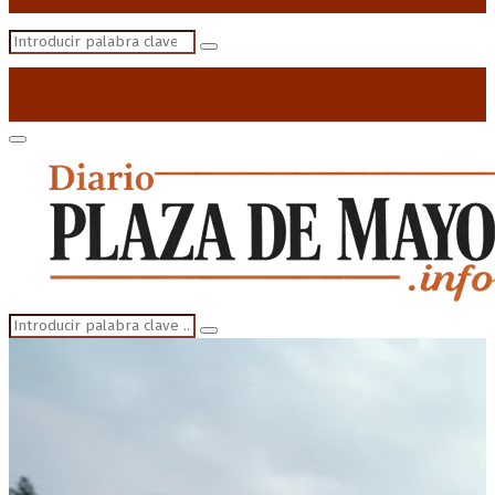
Search
Search
for:
Primary
Menu
Search
Search
for: