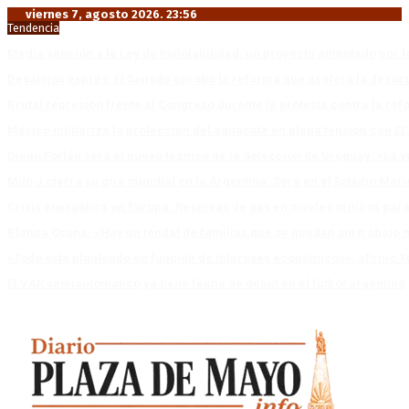
viernes 7, agosto 2026. 23:56
Tendencia
Media sanción a la Ley de Inviolabilidad: un proyecto amputado por l
Desalojos exprés: El Senado aprobó la reforma que acelera la deso
Brutal represión frente al Congreso durante la protesta contra la re
México militariza la protección del aguacate en plena tensión con EE
Diego Forlán será el nuevo técnico de la Selección de Uruguay: «La v
Milo J cierra su gira mundial en la Argentina: Será en el Estadio Mar
Crisis energética en Europa: Reservas de gas en niveles críticos para
Blanca Osuna: «Hay un tendal de familias que se quedan sin trabajo 
«Todo está planteado en función de intereses económicos», afirmó T
El VAR semiautomático ya tiene fecha de debut en el fútbol argentino