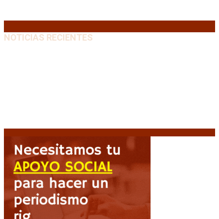
31
« Jul
NOTICIAS RECIENTES
Media sanción a la Ley de Inviolabilidad: un proyecto
amputado por la presión social y el rechazo federal
7
agosto, 2026
Desalojos exprés: El Senado aprobó la reforma que
acelera la desocupación de inmuebles
7 agosto, 2026
Brutal represión frente al Congreso durante la
protesta contra la reforma de la propiedad privada
7 agosto, 2026