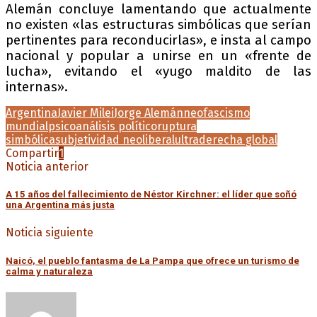
Alemán concluye lamentando que actualmente
no existen «las estructuras simbólicas que serían
pertinentes para reconducirlas», e insta al campo
nacional y popular a unirse en un «frente de
lucha», evitando el «yugo maldito de las
internas».
Argentina
Javier Milei
Jorge Alemán
neofascismo
mundial
psicoanálisis político
ruptura
simbólica
subjetividad neoliberal
ultraderecha global
Compartir
1
Noticia anterior
A 15 años del fallecimiento de Néstor Kirchner: el líder que soñó
una Argentina más justa
Noticia siguiente
Naicó, el pueblo fantasma de La Pampa que ofrece un turismo de
calma y naturaleza