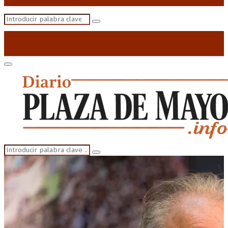
Search
Search
for:
Primary
Menu
Search
Search
for: