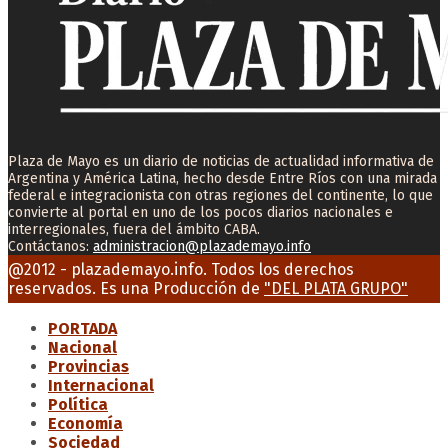
Plaza de Mayo es un diario de noticias de actualidad informativa de
Argentina y América Latina, hecho desde Entre Ríos con una mirada
federal e integracionista con otras regiones del continente, lo que
convierte al portal en uno de los pocos diarios nacionales e
interregionales, fuera del ámbito CABA.
Contáctanos:
administracion@plazademayo.info
Facebook
Twitter
Instagram
Youtube
Email
@2012 - plazademayo.info. Todos los derechos
reservados. Es una Producción de
"DEL PLATA GRUPO"
PORTADA
Nacional
Provincias
Internacional
Política
Economía
Sociedad