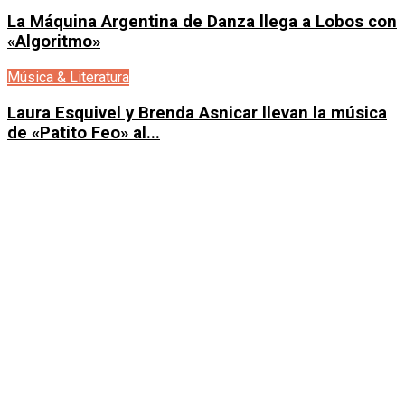
La Máquina Argentina de Danza llega a Lobos con
«Algoritmo»
Música & Literatura
Laura Esquivel y Brenda Asnicar llevan la música
de «Patito Feo» al...