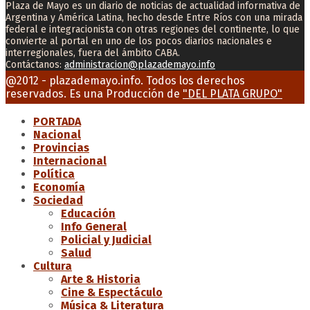
Plaza de Mayo es un diario de noticias de actualidad informativa de
Argentina y América Latina, hecho desde Entre Ríos con una mirada
federal e integracionista con otras regiones del continente, lo que
convierte al portal en uno de los pocos diarios nacionales e
interregionales, fuera del ámbito CABA.
Contáctanos:
administracion@plazademayo.info
Facebook
Twitter
Instagram
Youtube
Email
@2012 - plazademayo.info. Todos los derechos
reservados. Es una Producción de
"DEL PLATA GRUPO"
PORTADA
Nacional
Provincias
Internacional
Política
Economía
Sociedad
Educación
Info General
Policial y Judicial
Salud
Cultura
Arte & Historia
Cine & Espectáculo
Música & Literatura