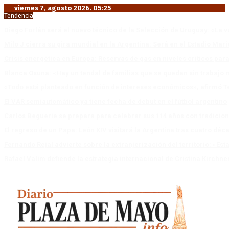
viernes 7, agosto 2026. 05:25
Tendencia
Diego Forlán será el nuevo técnico de la Selección de Uruguay: «La v
Milo J cierra su gira mundial en la Argentina: Será en el Estadio Mar
Crisis energética en Europa: Reservas de gas en niveles críticos para
Blanca Osuna: «Hay un tendal de familias que se quedan sin trabajo 
«Todo está planteado en función de intereses económicos», afirmó T
El VAR semiautomático ya tiene fecha de debut en el fútbol argentino
Carlos Beguerie se prepara para celebrar sus 114 años con tradició
El regreso de un Papa: León XIV visitará la Argentina tras cuatro déc
Fernando Rejal advierte sobre la extranjerización del territorio: «E
Rafael Valim defiende la estrategia internacional de Cristina Kirchne