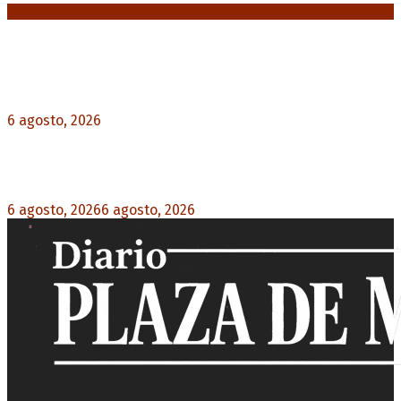
Noticias destacadas
Diego Forlán será el nuevo técnico de la
Selección de Uruguay: «La vuelta de la leyenda»
6 agosto, 2026
0
Milo J cierra su gira mundial en la Argentina:
Será en el Estadio Mario Alberto Kempes
6 agosto, 2026
6 agosto, 2026
0