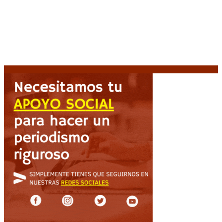
Diego Forlán será el nuevo técnico de la Selección de
Uruguay: «La vuelta de la leyenda»
6 agosto, 2026
Milo J cierra su gira mundial en la Argentina: Será en
el Estadio Mario Alberto Kempes
6 agosto, 2026
Crisis energética en Europa: Reservas de gas en
niveles críticos para el invierno
6 agosto, 2026