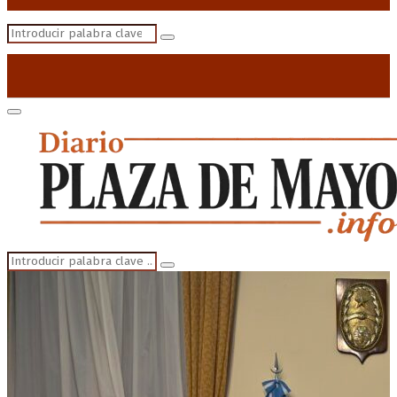
Search
Search
for:
Primary
Menu
Search
Search
for: