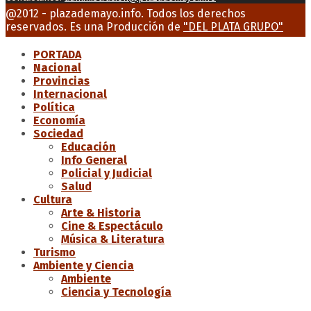
Facebook
Twitter
Instagram
Youtube
Email
@2012 - plazademayo.info. Todos los derechos
reservados. Es una Producción de
"DEL PLATA GRUPO"
PORTADA
Nacional
Provincias
Internacional
Política
Economía
Sociedad
Educación
Info General
Policial y Judicial
Salud
Cultura
Arte & Historia
Cine & Espectáculo
Música & Literatura
Turismo
Ambiente y Ciencia
Ambiente
Ciencia y Tecnología