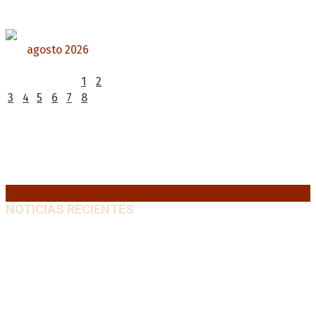
agosto 2026
L
M
X
J
V
S
D
1
2
3
4
5
6
7
8
9
10
11
12
13
14
15
16
17
18
19
20
21
22
23
24
25
26
27
28
29
30
31
« Jul
NOTICIAS RECIENTES
“Michael”, la película sobre la vida de Michael
Jackson, tendrá una secuela
8 agosto, 2026
La AFA decretó un minuto de silencio en todas las
categorías por la muerte de Jorge Messi
8 agosto,
2026
El retorno de la «mano dura» en Colombia: De la