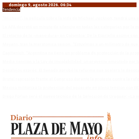
domingo 9, agosto 2026. 06:34
Tendencia
“Michael”, la película sobre la vida de Michael Jackson, tendrá una 
La AFA decretó un minuto de silencio en todas las categorías por la 
El retorno de la «mano dura» en Colombia: De la Espriella asume co
Mayans, tras la maratónica sesión: “Estuvimos a un milímetro de que 
Capitanich: “Argentina no tiene un problema de protección de la pro
Media sanción a la Ley de Inviolabilidad: un proyecto amputado por l
Desalojos exprés: El Senado aprobó la reforma que acelera la deso
Brutal represión frente al Congreso durante la protesta contra la re
México militariza la protección del aguacate en plena tensión con EE
Diego Forlán será el nuevo técnico de la Selección de Uruguay: «La v