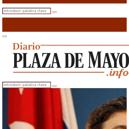
Search
Search
for:
Primary
Menu
Search
Search
for: