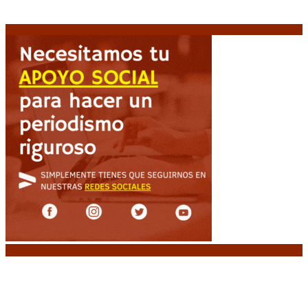
Espriella asume con una agenda de militarización y
ruptura
8 agosto, 2026
Noticias destacadas
“Michael”, la película sobre la vida de Michael
Jackson, tendrá una secuela