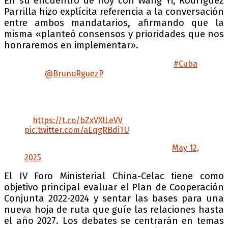
En su encuentro de hoy con Wang Yi, Rodríguez
Parrilla hizo explícita referencia a la conversación
entre ambos mandatarios, afirmando que la
misma «planteó consensos y prioridades que nos
honraremos en implementar».
El ministro de Relaciones Exteriores de
#Cuba
🇨🇺,
@BrunoRguezP
, encabeza la delegación
oficial a la IV Reunión Ministerial del Foro
CELAC-China, cita que tendrá lugar el 13 de
mayo próximo en Beijing.
🔗
https://t.co/bZxVXlLeVV
pic.twitter.com/aEqgRBdiTU
— Cancillería de Cuba (@CubaMINREX)
May 12,
2025
El IV Foro Ministerial China-Celac tiene como
objetivo principal evaluar el Plan de Cooperación
Conjunta 2022-2024 y sentar las bases para una
nueva hoja de ruta que guíe las relaciones hasta
el año 2027. Los debates se centrarán en temas