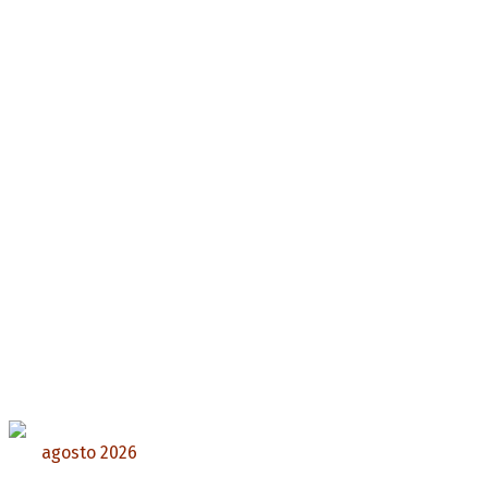
agosto 2026
L
M
X
J
V
S
D