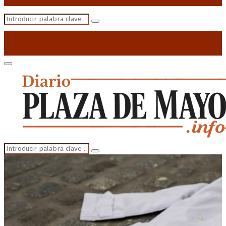
Search
Search
for:
Primary
Menu
Search
Search
for: