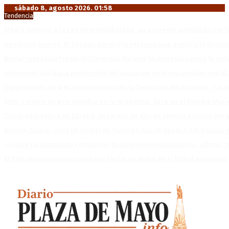
sábado 8, agosto 2026. 01:58
Tendencia
Media sanción a la Ley de Inviolabilidad: un proyecto amputado por l
Desalojos exprés: El Senado aprobó la reforma que acelera la deso
Brutal represión frente al Congreso durante la protesta contra la re
México militariza la protección del aguacate en plena tensión con EE
Diego Forlán será el nuevo técnico de la Selección de Uruguay: «La v
Milo J cierra su gira mundial en la Argentina: Será en el Estadio Mar
Crisis energética en Europa: Reservas de gas en niveles críticos para
Blanca Osuna: «Hay un tendal de familias que se quedan sin trabajo 
«Todo está planteado en función de intereses económicos», afirmó T
El VAR semiautomático ya tiene fecha de debut en el fútbol argentino