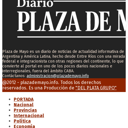
Plaza de Mayo es un diario de noticias de actualidad informativa de
Argentina y América Latina, hecho desde Entre Ríos con una mirada
federal e integracionista con otras regiones del continente, lo que
convierte al portal en uno de los pocos diarios nacionales e
interregionales, fuera del ámbito CABA.
Contáctanos:
administracion@plazademayo.info
Facebook
Twitter
Instagram
Youtube
Email
@2012 - plazademayo.info. Todos los derechos
reservados. Es una Producción de
"DEL PLATA GRUPO"
PORTADA
Nacional
Provincias
Internacional
Política
Economía