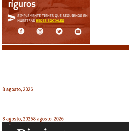
Noticias destacadas
El retorno de la «mano dura» en Colombia: De la
Espriella asume con una agenda de militarización
y ruptura
8 agosto, 2026
0
Mayans, tras la maratónica sesión: “Estuvimos a
un milímetro de que se caiga la ley completa”
8 agosto, 2026
8 agosto, 2026
0