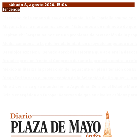
sábado 8, agosto 2026. 15:04
Tendencia
El retorno de la «mano dura» en Colombia: De la Espriella asume co
Mayans, tras la maratónica sesión: “Estuvimos a un milímetro de que 
Capitanich: “Argentina no tiene un problema de protección de la pro
Media sanción a la Ley de Inviolabilidad: un proyecto amputado por l
Desalojos exprés: El Senado aprobó la reforma que acelera la deso
Brutal represión frente al Congreso durante la protesta contra la re
México militariza la protección del aguacate en plena tensión con EE
Diego Forlán será el nuevo técnico de la Selección de Uruguay: «La v
Milo J cierra su gira mundial en la Argentina: Será en el Estadio Mar
Crisis energética en Europa: Reservas de gas en niveles críticos para