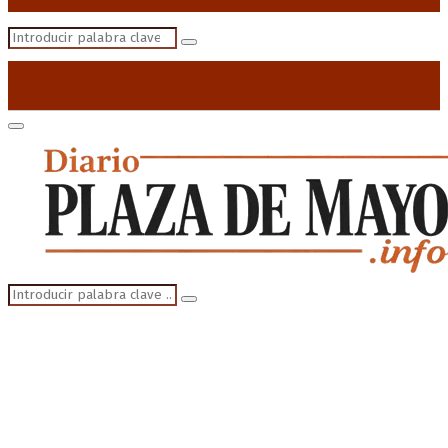
Search
Search
for:
Primary
Menu
Search
Search
for: