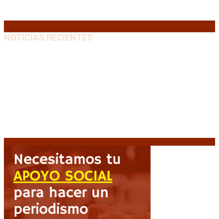
31
« Jul
NOTICIAS RECIENTES
El retorno de la «mano dura» en Colombia: De la
Espriella asume con una agenda de militarización y
ruptura
8 agosto, 2026
Mayans, tras la maratónica sesión: “Estuvimos a un
milímetro de que se caiga la ley completa”
8 agosto,
2026
Capitanich: “Argentina no tiene un problema de
protección de la propiedad, sino de acceso”
8
agosto, 2026