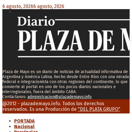
6 agosto, 2026
6 agosto, 2026
0
Plaza de Mayo es un diario de noticias de actualidad informativa de
Argentina y América Latina, hecho desde Entre Ríos con una mirada
federal e integracionista con otras regiones del continente, lo que
convierte al portal en uno de los pocos diarios nacionales e
interregionales, fuera del ámbito CABA.
Contáctanos:
administracion@plazademayo.info
Facebook
Twitter
Instagram
Youtube
Email
@2012 - plazademayo.info. Todos los derechos
reservados. Es una Producción de
"DEL PLATA GRUPO"
PORTADA
Nacional