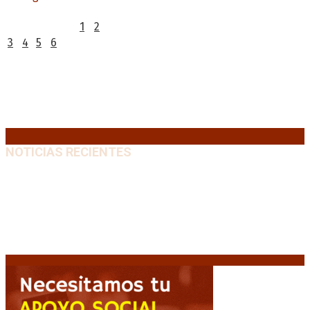
L
M
X
J
V
S
D
1
2
3
4
5
6
7
8
9
10
11
12
13
14
15
16
17
18
19
20
21
22
23
24
25
26
27
28
29
30
31
« Jul
NOTICIAS RECIENTES
Diego Forlán será el nuevo técnico de la Selección de
Uruguay: «La vuelta de la leyenda»
6 agosto, 2026
Milo J cierra su gira mundial en la Argentina: Será en
el Estadio Mario Alberto Kempes
6 agosto, 2026
Crisis energética en Europa: Reservas de gas en
niveles críticos para el invierno
6 agosto, 2026