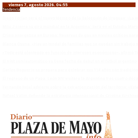
viernes 7, agosto 2026. 04:55
Tendencia
Diego Forlán será el nuevo técnico de la Selección de Uruguay: «La v
Milo J cierra su gira mundial en la Argentina: Será en el Estadio Mar
Crisis energética en Europa: Reservas de gas en niveles críticos para
Blanca Osuna: «Hay un tendal de familias que se quedan sin trabajo 
«Todo está planteado en función de intereses económicos», afirmó T
El VAR semiautomático ya tiene fecha de debut en el fútbol argentino
Carlos Beguerie se prepara para celebrar sus 114 años con tradició
El regreso de un Papa: León XIV visitará la Argentina tras cuatro déc
Fernando Rejal advierte sobre la extranjerización del territorio: «E
Rafael Valim defiende la estrategia internacional de Cristina Kirchne