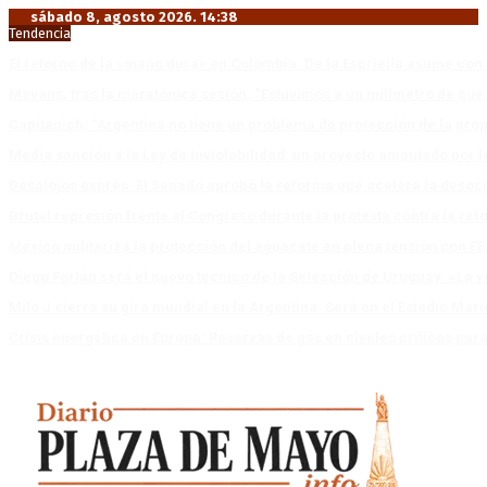
sábado 8, agosto 2026. 14:38
Tendencia
El retorno de la «mano dura» en Colombia: De la Espriella asume co
Mayans, tras la maratónica sesión: “Estuvimos a un milímetro de que 
Capitanich: “Argentina no tiene un problema de protección de la pro
Media sanción a la Ley de Inviolabilidad: un proyecto amputado por l
Desalojos exprés: El Senado aprobó la reforma que acelera la deso
Brutal represión frente al Congreso durante la protesta contra la re
México militariza la protección del aguacate en plena tensión con EE
Diego Forlán será el nuevo técnico de la Selección de Uruguay: «La v
Milo J cierra su gira mundial en la Argentina: Será en el Estadio Mar
Crisis energética en Europa: Reservas de gas en niveles críticos para