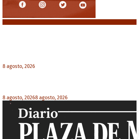
Noticias destacadas
El retorno de la «mano dura» en Colombia: De la
Espriella asume con una agenda de militarización
y ruptura
8 agosto, 2026
0
Mayans, tras la maratónica sesión: “Estuvimos a
un milímetro de que se caiga la ley completa”
8 agosto, 2026
8 agosto, 2026
0