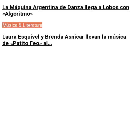
La Máquina Argentina de Danza llega a Lobos con
«Algoritmo»
Música & Literatura
Laura Esquivel y Brenda Asnicar llevan la música
de «Patito Feo» al...