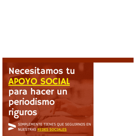
El retorno de la «mano dura» en Colombia: De la
Espriella asume con una agenda de militarización y
ruptura
8 agosto, 2026
Mayans, tras la maratónica sesión: “Estuvimos a un
milímetro de que se caiga la ley completa”
8 agosto,
2026
Capitanich: “Argentina no tiene un problema de
protección de la propiedad, sino de acceso”
8
agosto, 2026