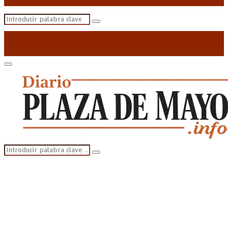
Search
Search
for:
Primary
Menu
Search
Search
for: