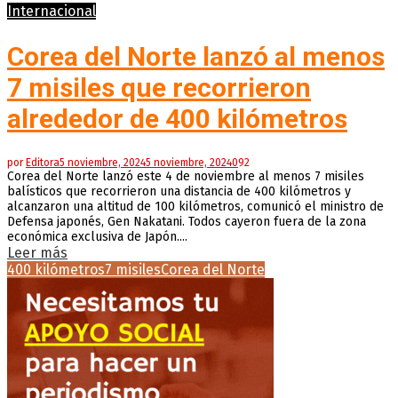
Internacional
Corea del Norte lanzó al menos
7 misiles que recorrieron
alrededor de 400 kilómetros
por
Editora
5 noviembre, 2024
5 noviembre, 2024
0
92
Corea del Norte lanzó este 4 de noviembre al menos 7 misiles
balísticos que recorrieron una distancia de 400 kilómetros y
alcanzaron una altitud de 100 kilómetros, comunicó el ministro de
Defensa japonés, Gen Nakatani. Todos cayeron fuera de la zona
económica exclusiva de Japón....
Leer más
400 kilómetros
7 misiles
Corea del Norte