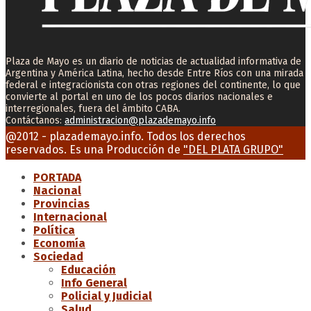
Plaza de Mayo es un diario de noticias de actualidad informativa de
Argentina y América Latina, hecho desde Entre Ríos con una mirada
federal e integracionista con otras regiones del continente, lo que
convierte al portal en uno de los pocos diarios nacionales e
interregionales, fuera del ámbito CABA.
Contáctanos:
administracion@plazademayo.info
Facebook
Twitter
Instagram
Youtube
Email
@2012 - plazademayo.info. Todos los derechos
reservados. Es una Producción de
"DEL PLATA GRUPO"
PORTADA
Nacional
Provincias
Internacional
Política
Economía
Sociedad
Educación
Info General
Policial y Judicial
Salud