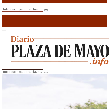
Search
Search
for:
Primary
Menu
Search
Search
for: