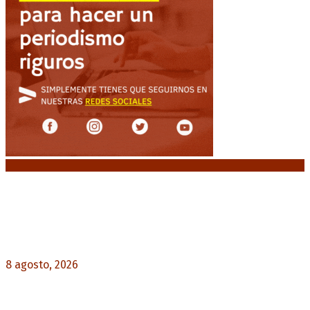
Noticias destacadas
El retorno de la «mano dura» en Colombia: De la
Espriella asume con una agenda de militarización
y ruptura
8 agosto, 2026
0
Mayans, tras la maratónica sesión: “Estuvimos a
un milímetro de que se caiga la ley completa”