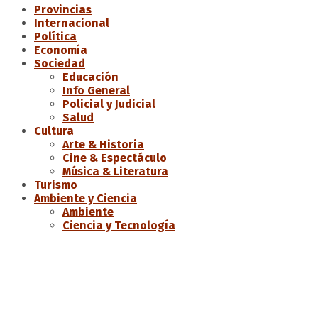
Provincias
Internacional
Política
Economía
Sociedad
Educación
Info General
Policial y Judicial
Salud
Cultura
Arte & Historia
Cine & Espectáculo
Música & Literatura
Turismo
Ambiente y Ciencia
Ambiente
Ciencia y Tecnología