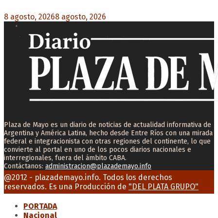
8 agosto, 2026
8 agosto, 2026
0
Plaza de Mayo es un diario de noticias de actualidad informativa de
Argentina y América Latina, hecho desde Entre Ríos con una mirada
federal e integracionista con otras regiones del continente, lo que
convierte al portal en uno de los pocos diarios nacionales e
interregionales, fuera del ámbito CABA.
Contáctanos:
administracion@plazademayo.info
Facebook
Twitter
Instagram
Youtube
Email
@2012 - plazademayo.info. Todos los derechos
reservados. Es una Producción de
"DEL PLATA GRUPO"
PORTADA
Nacional