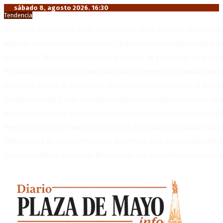
sábado 8, agosto 2026. 16:30
Tendencia
El retorno de la «mano dura» en Colombia: De la Espriella asume co
Mayans, tras la maratónica sesión: “Estuvimos a un milímetro de que 
Capitanich: “Argentina no tiene un problema de protección de la pro
Media sanción a la Ley de Inviolabilidad: un proyecto amputado por l
Desalojos exprés: El Senado aprobó la reforma que acelera la deso
Brutal represión frente al Congreso durante la protesta contra la re
México militariza la protección del aguacate en plena tensión con EE
Diego Forlán será el nuevo técnico de la Selección de Uruguay: «La v
Milo J cierra su gira mundial en la Argentina: Será en el Estadio Mar
Crisis energética en Europa: Reservas de gas en niveles críticos para