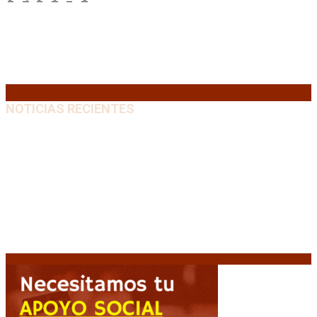
10
11
12
13
14
15
16
17
18
19
20
21
22
23
24
25
26
27
28
29
30
31
« Jul
NOTICIAS RECIENTES
El retorno de la «mano dura» en Colombia: De la
Espriella asume con una agenda de militarización y
ruptura
8 agosto, 2026
Mayans, tras la maratónica sesión: “Estuvimos a un
milímetro de que se caiga la ley completa”
8 agosto,
2026
Capitanich: “Argentina no tiene un problema de
protección de la propiedad, sino de acceso”
8
agosto, 2026