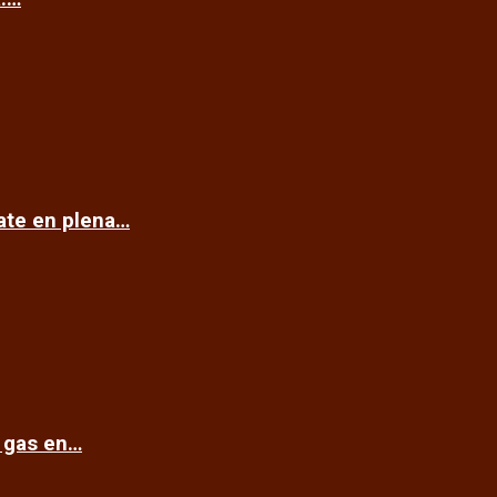
cate en plena…
e gas en…