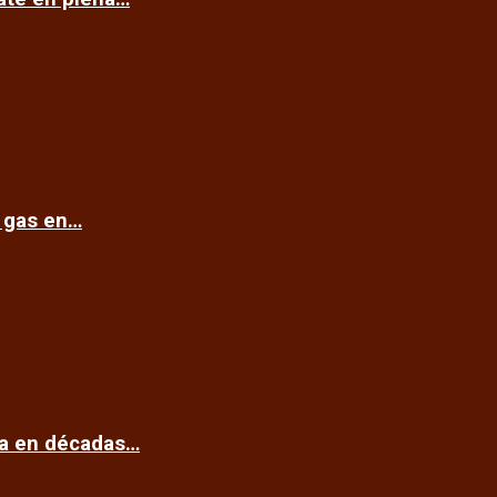
e gas en…
ca en décadas…