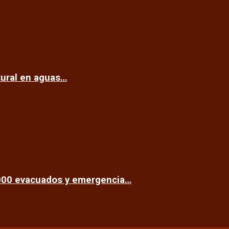
tural en aguas…
.000 evacuados y emergencia…