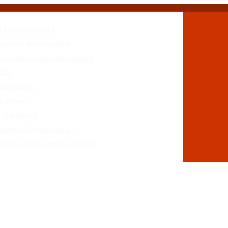
a presión social y…
cupación de inmuebles
forma de la propiedad privada
.UU.
uelta de la…
io Alberto…
 el invierno
mientras Frigerio mira…
eresa García sobre la reforma