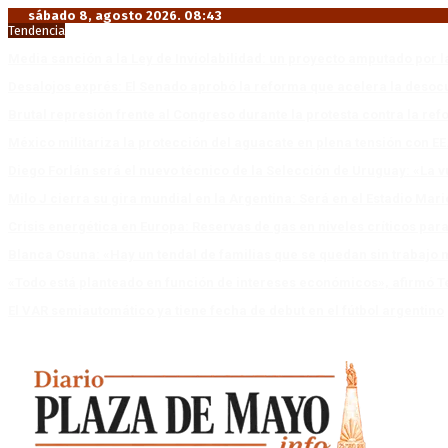
sábado 8, agosto 2026. 08:43
Tendencia
Media sanción a la Ley de Inviolabilidad: un proyecto amputado por l
Desalojos exprés: El Senado aprobó la reforma que acelera la deso
Brutal represión frente al Congreso durante la protesta contra la re
México militariza la protección del aguacate en plena tensión con EE
Diego Forlán será el nuevo técnico de la Selección de Uruguay: «La v
Milo J cierra su gira mundial en la Argentina: Será en el Estadio Mar
Crisis energética en Europa: Reservas de gas en niveles críticos para
Blanca Osuna: «Hay un tendal de familias que se quedan sin trabajo 
«Todo está planteado en función de intereses económicos», afirmó T
El VAR semiautomático ya tiene fecha de debut en el fútbol argentino