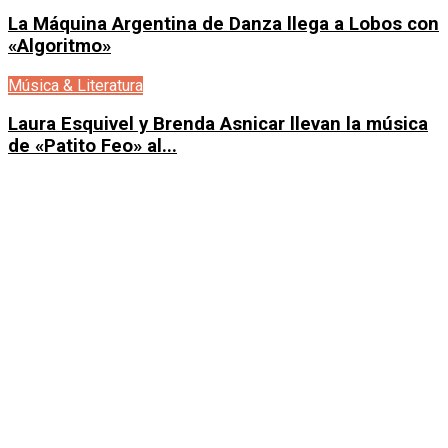
La Máquina Argentina de Danza llega a Lobos con
«Algoritmo»
Música & Literatura
Laura Esquivel y Brenda Asnicar llevan la música
de «Patito Feo» al...