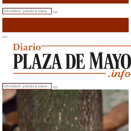
Search
Search
for:
Primary
Menu
Search
Search
for: