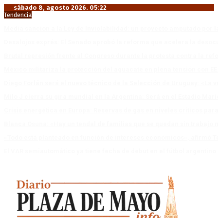
sábado 8, agosto 2026. 05:22
Tendencia
Media sanción a la Ley de Inviolabilidad: un proyecto amputado por l
Desalojos exprés: El Senado aprobó la reforma que acelera la deso
Brutal represión frente al Congreso durante la protesta contra la re
México militariza la protección del aguacate en plena tensión con EE
Diego Forlán será el nuevo técnico de la Selección de Uruguay: «La v
Milo J cierra su gira mundial en la Argentina: Será en el Estadio Mar
Crisis energética en Europa: Reservas de gas en niveles críticos para
Blanca Osuna: «Hay un tendal de familias que se quedan sin trabajo 
«Todo está planteado en función de intereses económicos», afirmó T
El VAR semiautomático ya tiene fecha de debut en el fútbol argentino