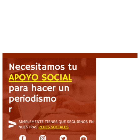
Media sanción a la Ley de Inviolabilidad: un proyecto
amputado por la presión social y el rechazo federal
7
agosto, 2026
Desalojos exprés: El Senado aprobó la reforma que
acelera la desocupación de inmuebles
7 agosto, 2026
Brutal represión frente al Congreso durante la
protesta contra la reforma de la propiedad privada
7 agosto, 2026