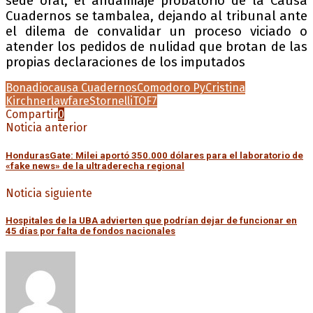
sede oral, el andamiaje probatorio de la Causa
Cuadernos se tambalea, dejando al tribunal ante
el dilema de convalidar un proceso viciado o
atender los pedidos de nulidad que brotan de las
propias declaraciones de los imputados
Bonadio
causa Cuadernos
Comodoro Py
Cristina
Kirchner
lawfare
Stornelli
TOF7
Compartir
0
Noticia anterior
HondurasGate: Milei aportó 350.000 dólares para el laboratorio de
«fake news» de la ultraderecha regional
Noticia siguiente
Hospitales de la UBA advierten que podrían dejar de funcionar en
45 días por falta de fondos nacionales