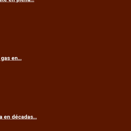
e gas en…
ca en décadas…