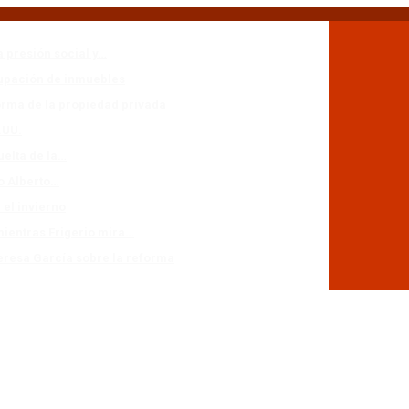
a presión social y…
cupación de inmuebles
forma de la propiedad privada
.UU.
uelta de la…
io Alberto…
 el invierno
mientras Frigerio mira…
eresa García sobre la reforma