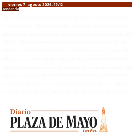
viernes 7, agosto 2026. 19:12
Tendencia
Media sanción a la Ley de Inviolabilidad: un proyecto amputado por l
Desalojos exprés: El Senado aprobó la reforma que acelera la deso
Brutal represión frente al Congreso durante la protesta contra la re
México militariza la protección del aguacate en plena tensión con EE
Diego Forlán será el nuevo técnico de la Selección de Uruguay: «La v
Milo J cierra su gira mundial en la Argentina: Será en el Estadio Mar
Crisis energética en Europa: Reservas de gas en niveles críticos para
Blanca Osuna: «Hay un tendal de familias que se quedan sin trabajo 
«Todo está planteado en función de intereses económicos», afirmó T
El VAR semiautomático ya tiene fecha de debut en el fútbol argentino