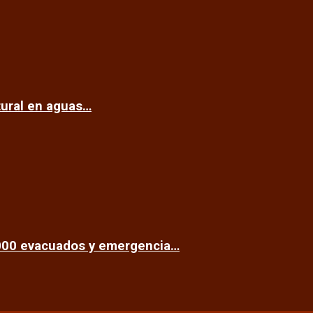
tural en aguas…
.000 evacuados y emergencia…