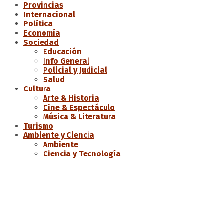
Provincias
Internacional
Política
Economía
Sociedad
Educación
Info General
Policial y Judicial
Salud
Cultura
Arte & Historia
Cine & Espectáculo
Música & Literatura
Turismo
Ambiente y Ciencia
Ambiente
Ciencia y Tecnología