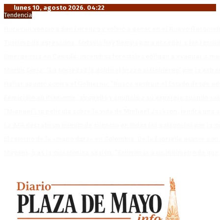
lunes 10, agosto 2026. 04:22
Tendencia
Huracán venció a San Lorenzo y volvió a ganar en el Nuevo Gasóme
Turismo de egresados: Todavía hay tiempo para acceder a las facili
Emergencia en Canadá: incendios forestales obligan a evacuar a má
Martín Soria: “La sociedad le dobló el brazo al Gobierno” por la extra
Heller apuntó contra el Gobierno: “Busca destruir el Estado desde ad
Femicidio en Piamonte: atropelló y apuñaló a su expareja cuando salí
“Michael”, la película sobre la vida de Michael Jackson, tendrá una 
La AFA decretó un minuto de silencio en todas las categorías por la 
El retorno de la «mano dura» en Colombia: De la Espriella asume co
Mayans, tras la maratónica sesión: “Estuvimos a un milímetro de que 