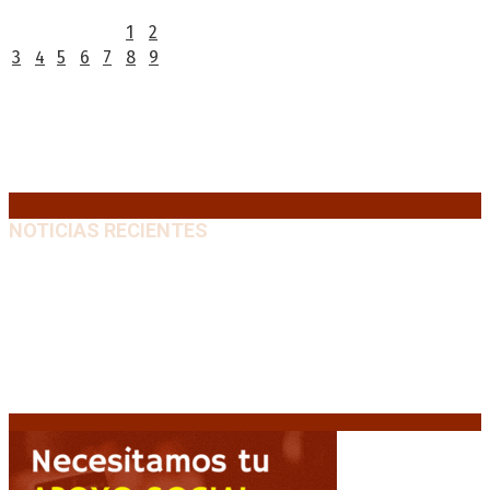
L
M
X
J
V
S
D
1
2
3
4
5
6
7
8
9
10
11
12
13
14
15
16
17
18
19
20
21
22
23
24
25
26
27
28
29
30
31
« Jul
NOTICIAS RECIENTES
Huracán venció a San Lorenzo y volvió a ganar en el
Nuevo Gasómetro después de 25 años
9 agosto, 2026
Turismo de egresados: Todavía hay tiempo para
acceder a las facilidades de pago para los viajes
9
agosto, 2026
Emergencia en Canadá: incendios forestales obligan
a evacuar a más de 20.000 personas
9 agosto, 2026