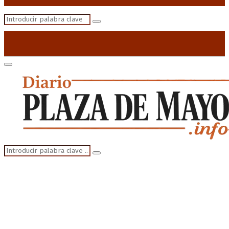
Search
Search
for:
Primary
Menu
Search
Search
for: