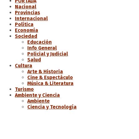
PORTADA
Nacional
Provincias
Internacional
Política
Economía
Sociedad
Educación
Info General
Policial y Judicial
Salud
Cultura
Arte & Historia
Cine & Espectáculo
Música & Literatura
Turismo
Ambiente y Ciencia
Ambiente
Ciencia y Tecnología