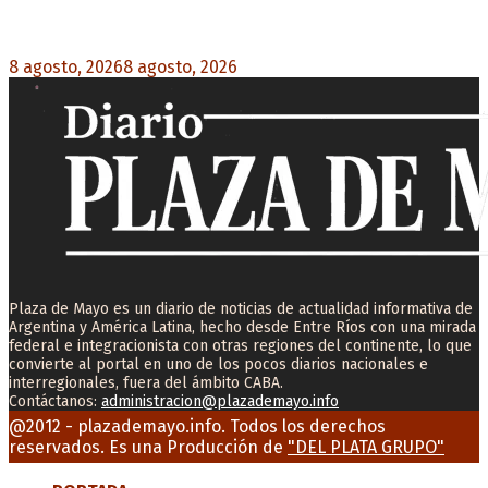
Mayans, tras la maratónica sesión: “Estuvimos a
un milímetro de que se caiga la ley completa”
8 agosto, 2026
8 agosto, 2026
0
Plaza de Mayo es un diario de noticias de actualidad informativa de
Argentina y América Latina, hecho desde Entre Ríos con una mirada
federal e integracionista con otras regiones del continente, lo que
convierte al portal en uno de los pocos diarios nacionales e
interregionales, fuera del ámbito CABA.
Contáctanos:
administracion@plazademayo.info
Facebook
Twitter
Instagram
Youtube
Email
@2012 - plazademayo.info. Todos los derechos
reservados. Es una Producción de
"DEL PLATA GRUPO"