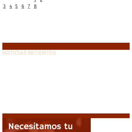
3
4
5
6
7
8
9
10
11
12
13
14
15
16
17
18
19
20
21
22
23
24
25
26
27
28
29
30
31
« Jul
NOTICIAS RECIENTES
El retorno de la «mano dura» en Colombia: De la
Espriella asume con una agenda de militarización y
ruptura
8 agosto, 2026
Mayans, tras la maratónica sesión: “Estuvimos a un
milímetro de que se caiga la ley completa”
8 agosto,
2026
Capitanich: “Argentina no tiene un problema de
protección de la propiedad, sino de acceso”
8
agosto, 2026