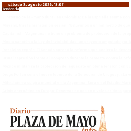
sábado 8, agosto 2026. 13:07
Tendencia
El retorno de la «mano dura» en Colombia: De la Espriella asume co
Mayans, tras la maratónica sesión: “Estuvimos a un milímetro de que 
Capitanich: “Argentina no tiene un problema de protección de la pro
Media sanción a la Ley de Inviolabilidad: un proyecto amputado por l
Desalojos exprés: El Senado aprobó la reforma que acelera la deso
Brutal represión frente al Congreso durante la protesta contra la re
México militariza la protección del aguacate en plena tensión con EE
Diego Forlán será el nuevo técnico de la Selección de Uruguay: «La v
Milo J cierra su gira mundial en la Argentina: Será en el Estadio Mar
Crisis energética en Europa: Reservas de gas en niveles críticos para