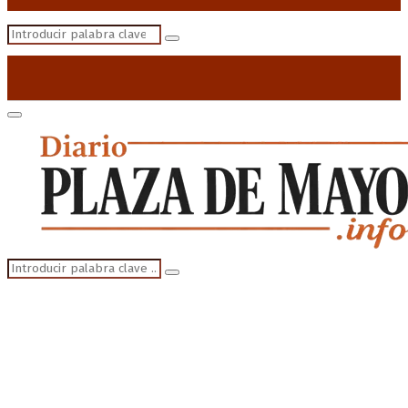
Search
Search
for:
Primary
Menu
Search
Search
for: