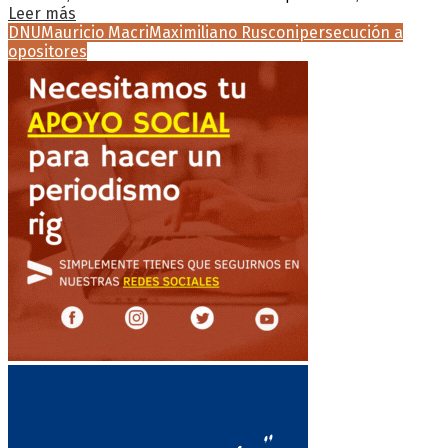
Leer más
DNU
Mauricio Macri
Maximiliano Rusconi
persecución a
opositores