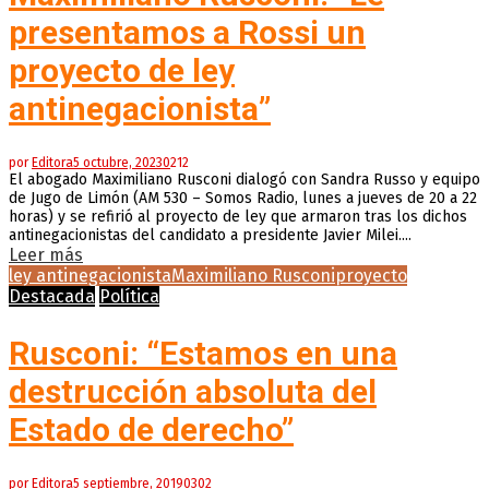
presentamos a Rossi un
proyecto de ley
antinegacionista”
por
Editora
5 octubre, 2023
0
212
El abogado Maximiliano Rusconi dialogó con Sandra Russo y equipo
de Jugo de Limón (AM 530 – Somos Radio, lunes a jueves de 20 a 22
horas) y se refirió al proyecto de ley que armaron tras los dichos
antinegacionistas del candidato a presidente Javier Milei....
Leer más
ley antinegacionista
Maximiliano Rusconi
proyecto
Destacada
Política
Rusconi: “Estamos en una
destrucción absoluta del
Estado de derecho”
por
Editora
5 septiembre, 2019
0
302