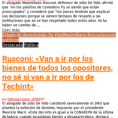
El abogado Maximiliano Rusconi, defensor de Julio De Vido, afirmó
que “en los pasillos de Comodoro Py se siente que están
preocupados” y consideró que “los jueces tendrán que explicar
sus decisiones porque se vienen tiempos de respeto a las
instituciones que no se han respetado todos estos años. Va ha
haber un cambio de......
Leer más
Estado de derecho
Julio De Vido
Maximiliano Rusconi
presos
políticos
Destacada
Política
Rusconi: «Van a ir por los
bienes de todos los opositores,
no sé si van a ir por los de
Techint»
por
Editora
23 enero, 2019
0
371
El abogado de Julio De Vido cuestionó severamente el DNU que
plantea la extinción de dominio, impuesto por el presidente
Mauricio Macri. «Este decreto es igual a la CONAREPA de la última
dictadura, cuando incautaban bienes a desaparecidos», destacó. ...