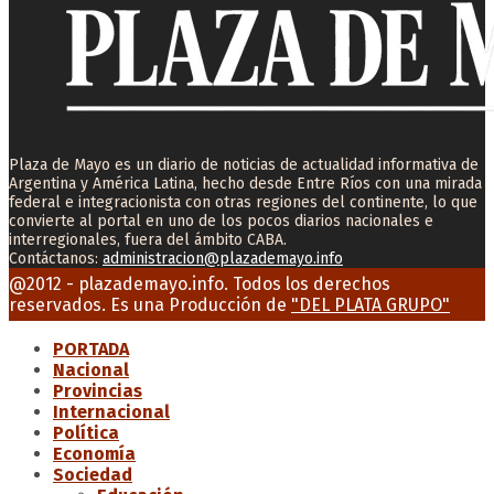
Plaza de Mayo es un diario de noticias de actualidad informativa de
Argentina y América Latina, hecho desde Entre Ríos con una mirada
federal e integracionista con otras regiones del continente, lo que
convierte al portal en uno de los pocos diarios nacionales e
interregionales, fuera del ámbito CABA.
Contáctanos:
administracion@plazademayo.info
Facebook
Twitter
Instagram
Youtube
Email
@2012 - plazademayo.info. Todos los derechos
reservados. Es una Producción de
"DEL PLATA GRUPO"
PORTADA
Nacional
Provincias
Internacional
Política
Economía
Sociedad