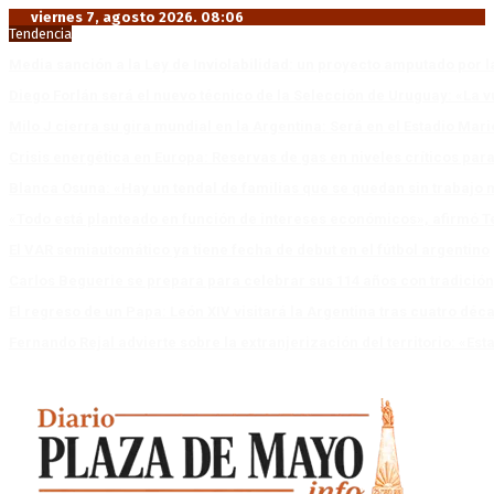
viernes 7, agosto 2026. 08:06
Tendencia
Media sanción a la Ley de Inviolabilidad: un proyecto amputado por l
Diego Forlán será el nuevo técnico de la Selección de Uruguay: «La v
Milo J cierra su gira mundial en la Argentina: Será en el Estadio Mar
Crisis energética en Europa: Reservas de gas en niveles críticos para
Blanca Osuna: «Hay un tendal de familias que se quedan sin trabajo 
«Todo está planteado en función de intereses económicos», afirmó T
El VAR semiautomático ya tiene fecha de debut en el fútbol argentino
Carlos Beguerie se prepara para celebrar sus 114 años con tradició
El regreso de un Papa: León XIV visitará la Argentina tras cuatro déc
Fernando Rejal advierte sobre la extranjerización del territorio: «E