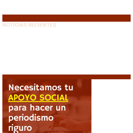
31
« Jul
NOTICIAS RECIENTES
Media sanción a la Ley de Inviolabilidad: un proyecto
amputado por la presión social y el rechazo federal
7
agosto, 2026
Diego Forlán será el nuevo técnico de la Selección de
Uruguay: «La vuelta de la leyenda»
6 agosto, 2026
Milo J cierra su gira mundial en la Argentina: Será en
el Estadio Mario Alberto Kempes
6 agosto, 2026