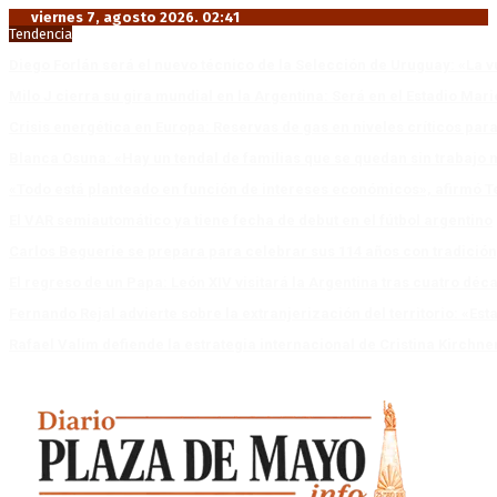
viernes 7, agosto 2026. 02:41
Tendencia
Diego Forlán será el nuevo técnico de la Selección de Uruguay: «La v
Milo J cierra su gira mundial en la Argentina: Será en el Estadio Mar
Crisis energética en Europa: Reservas de gas en niveles críticos para
Blanca Osuna: «Hay un tendal de familias que se quedan sin trabajo 
«Todo está planteado en función de intereses económicos», afirmó T
El VAR semiautomático ya tiene fecha de debut en el fútbol argentino
Carlos Beguerie se prepara para celebrar sus 114 años con tradició
El regreso de un Papa: León XIV visitará la Argentina tras cuatro déc
Fernando Rejal advierte sobre la extranjerización del territorio: «E
Rafael Valim defiende la estrategia internacional de Cristina Kirchne