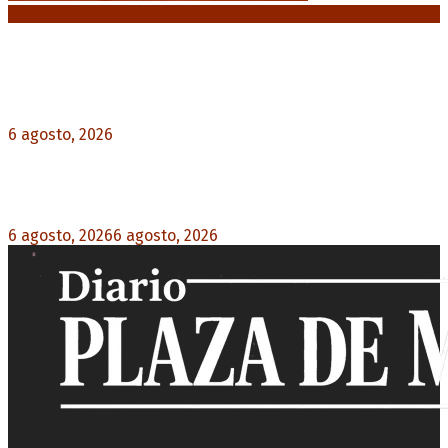
Noticias destacadas
Diego Forlán será el nuevo técnico de la
Selección de Uruguay: «La vuelta de la leyenda»
6 agosto, 2026
0
Milo J cierra su gira mundial en la Argentina:
Será en el Estadio Mario Alberto Kempes
6 agosto, 2026
6 agosto, 2026
0