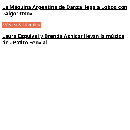
La Máquina Argentina de Danza llega a Lobos con
«Algoritmo»
Música & Literatura
Laura Esquivel y Brenda Asnicar llevan la música
de «Patito Feo» al...