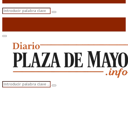
Search
Search
for:
Primary
Menu
Search
Search
for: