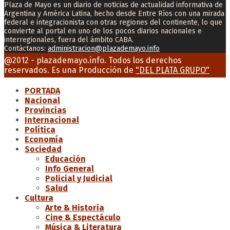
Plaza de Mayo es un diario de noticias de actualidad informativa de
Argentina y América Latina, hecho desde Entre Ríos con una mirada
federal e integracionista con otras regiones del continente, lo que
convierte al portal en uno de los pocos diarios nacionales e
interregionales, fuera del ámbito CABA.
Contáctanos:
administracion@plazademayo.info
Facebook
Twitter
Instagram
Youtube
Email
@2012 - plazademayo.info. Todos los derechos
reservados. Es una Producción de
"DEL PLATA GRUPO"
PORTADA
Nacional
Provincias
Internacional
Política
Economía
Sociedad
Educación
Info General
Policial y Judicial
Salud
Cultura
Arte & Historia
Cine & Espectáculo
Música & Literatura