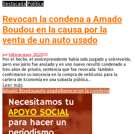
Destacada
Política
Revocan la condena a Amado
Boudou en la causa por la
venta de un auto usado
por
Editora
4 mayo, 2022
0
722
Por el hecho, el exvicepresidente había sido juzgado y sobreseído,
pero ese juicio fue anulado y en uno nuevo resultó condenado a
tres años de prisión, sentencia que fue revocada. También
confirmaron su inocencia en la compra de vehículos para la
cartera de Economía en una subasta pública....
Leer más
Amado Boudou
auto usado
Revocaron la condena