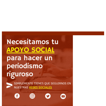
Diego Forlán será el nuevo técnico de la Selección de
Uruguay: «La vuelta de la leyenda»
6 agosto, 2026
Milo J cierra su gira mundial en la Argentina: Será en
el Estadio Mario Alberto Kempes
6 agosto, 2026
Crisis energética en Europa: Reservas de gas en
niveles críticos para el invierno
6 agosto, 2026