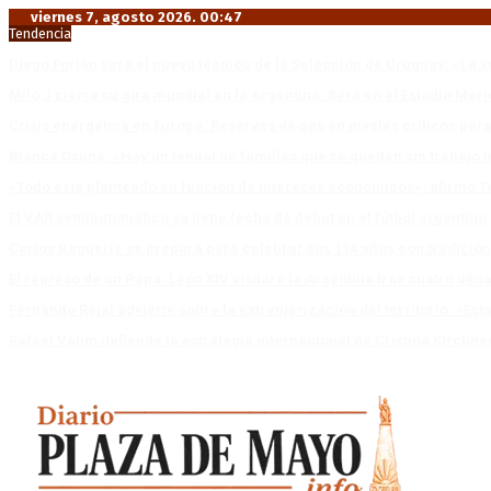
viernes 7, agosto 2026. 00:47
Tendencia
Diego Forlán será el nuevo técnico de la Selección de Uruguay: «La v
Milo J cierra su gira mundial en la Argentina: Será en el Estadio Mar
Crisis energética en Europa: Reservas de gas en niveles críticos para
Blanca Osuna: «Hay un tendal de familias que se quedan sin trabajo 
«Todo está planteado en función de intereses económicos», afirmó T
El VAR semiautomático ya tiene fecha de debut en el fútbol argentino
Carlos Beguerie se prepara para celebrar sus 114 años con tradició
El regreso de un Papa: León XIV visitará la Argentina tras cuatro déc
Fernando Rejal advierte sobre la extranjerización del territorio: «E
Rafael Valim defiende la estrategia internacional de Cristina Kirchne