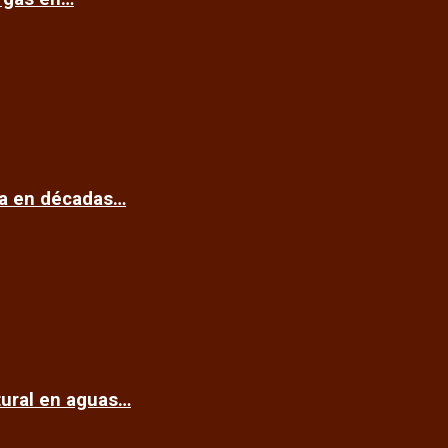
ca en décadas…
tural en aguas…