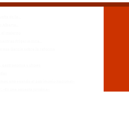
uelta de la…
io Alberto…
 el invierno
mientras Frigerio mira…
eresa García sobre la reforma
n, gastronomía y shows
adas
stamos entregando el patrimonio nacional»
r: «Es una apuesta jurídica»