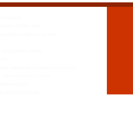
 el invierno
mientras Frigerio mira…
eresa García sobre la reforma
n, gastronomía y shows
adas
stamos entregando el patrimonio nacional»
r: «Es una apuesta jurídica»
entina de Milei
r déficit previsional