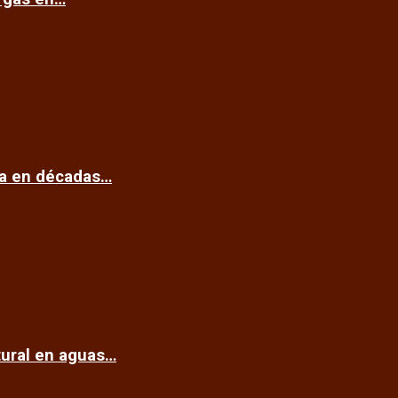
ca en décadas…
tural en aguas…