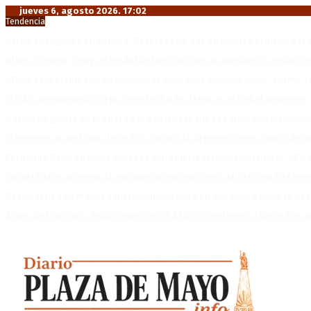
jueves 6, agosto 2026. 17:02
Tendencia
Crisis energética en Europa: Reservas de gas en niveles críticos para
Blanca Osuna: «Hay un tendal de familias que se quedan sin trabajo 
«Todo está planteado en función de intereses económicos», afirmó T
El VAR semiautomático ya tiene fecha de debut en el fútbol argentino
Carlos Beguerie se prepara para celebrar sus 114 años con tradició
El regreso de un Papa: León XIV visitará la Argentina tras cuatro déc
Fernando Rejal advierte sobre la extranjerización del territorio: «E
Rafael Valim defiende la estrategia internacional de Cristina Kirchne
Brasil aplica su mayor sanción diplomática en décadas contra la Arg
Acuerdo histórico: ANSES transferirá $120.000 millones a Entre Ríos po