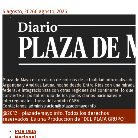
6 agosto, 2026
6 agosto, 2026
0
Plaza de Mayo es un diario de noticias de actualidad informativa de
Argentina y América Latina, hecho desde Entre Ríos con una mirada
federal e integracionista con otras regiones del continente, lo que
convierte al portal en uno de los pocos diarios nacionales e
interregionales, fuera del ámbito CABA.
Contáctanos:
administracion@plazademayo.info
Facebook
Twitter
Instagram
Youtube
Email
@2012 - plazademayo.info. Todos los derechos
reservados. Es una Producción de
"DEL PLATA GRUPO"
PORTADA
Nacional