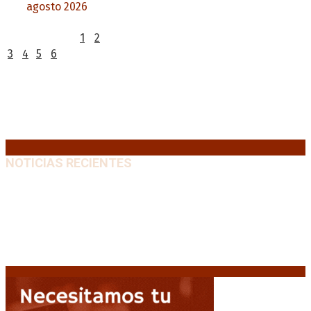
agosto 2026
L
M
X
J
V
S
D
1
2
3
4
5
6
7
8
9
10
11
12
13
14
15
16
17
18
19
20
21
22
23
24
25
26
27
28
29
30
31
« Jul
NOTICIAS RECIENTES
Diego Forlán será el nuevo técnico de la Selección de
Uruguay: «La vuelta de la leyenda»
6 agosto, 2026
Milo J cierra su gira mundial en la Argentina: Será en
el Estadio Mario Alberto Kempes
6 agosto, 2026
Crisis energética en Europa: Reservas de gas en
niveles críticos para el invierno
6 agosto, 2026