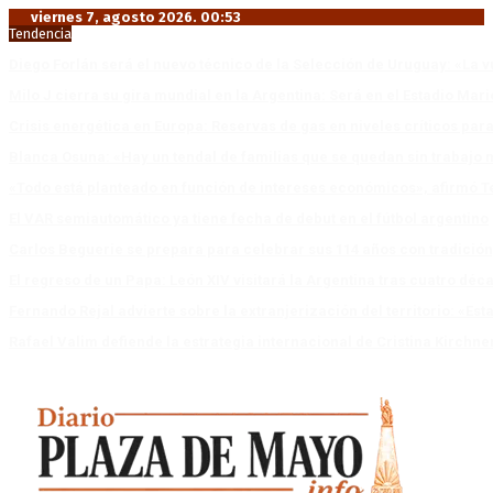
viernes 7, agosto 2026. 00:53
Tendencia
Diego Forlán será el nuevo técnico de la Selección de Uruguay: «La v
Milo J cierra su gira mundial en la Argentina: Será en el Estadio Mar
Crisis energética en Europa: Reservas de gas en niveles críticos para
Blanca Osuna: «Hay un tendal de familias que se quedan sin trabajo 
«Todo está planteado en función de intereses económicos», afirmó T
El VAR semiautomático ya tiene fecha de debut en el fútbol argentino
Carlos Beguerie se prepara para celebrar sus 114 años con tradició
El regreso de un Papa: León XIV visitará la Argentina tras cuatro déc
Fernando Rejal advierte sobre la extranjerización del territorio: «E
Rafael Valim defiende la estrategia internacional de Cristina Kirchne