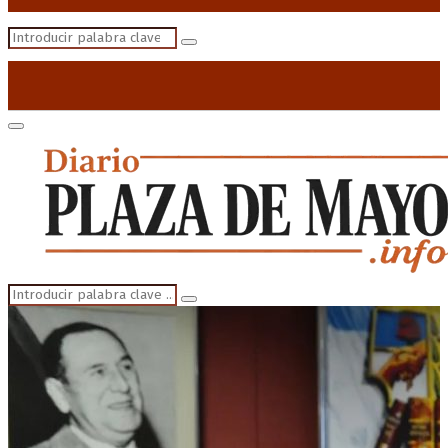
Search
Search
for:
Primary
Menu
Search
Search
for: