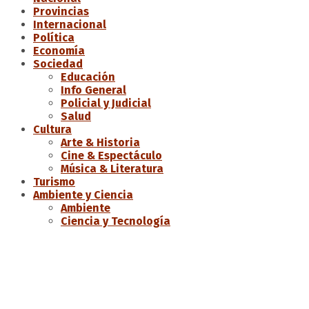
Provincias
Internacional
Política
Economía
Sociedad
Educación
Info General
Policial y Judicial
Salud
Cultura
Arte & Historia
Cine & Espectáculo
Música & Literatura
Turismo
Ambiente y Ciencia
Ambiente
Ciencia y Tecnología