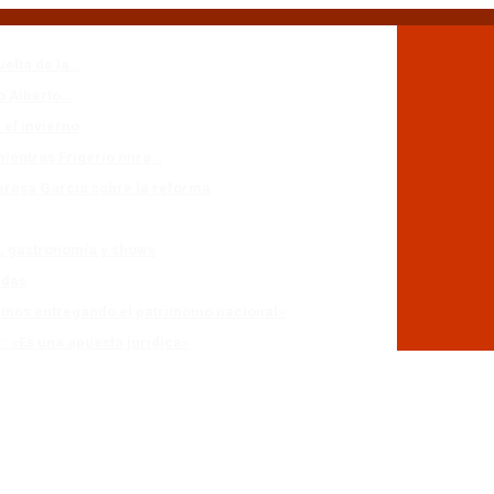
uelta de la…
io Alberto…
 el invierno
mientras Frigerio mira…
eresa García sobre la reforma
n, gastronomía y shows
adas
stamos entregando el patrimonio nacional»
r: «Es una apuesta jurídica»