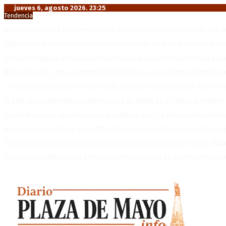
jueves 6, agosto 2026. 23:25
Tendencia
Diego Forlán será el nuevo técnico de la Selección de Uruguay: «La v
Milo J cierra su gira mundial en la Argentina: Será en el Estadio Mar
Crisis energética en Europa: Reservas de gas en niveles críticos para
Blanca Osuna: «Hay un tendal de familias que se quedan sin trabajo 
«Todo está planteado en función de intereses económicos», afirmó T
El VAR semiautomático ya tiene fecha de debut en el fútbol argentino
Carlos Beguerie se prepara para celebrar sus 114 años con tradició
El regreso de un Papa: León XIV visitará la Argentina tras cuatro déc
Fernando Rejal advierte sobre la extranjerización del territorio: «E
Rafael Valim defiende la estrategia internacional de Cristina Kirchne