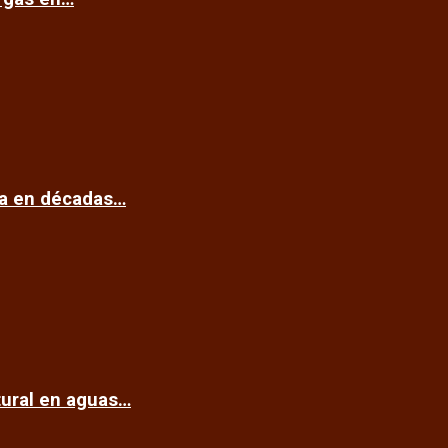
ca en décadas…
tural en aguas…