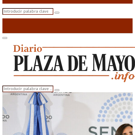
Search
Search
for:
Primary
Menu
Search
Search
for: