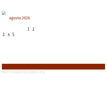
agosto 2026
L
M
X
J
V
S
D
1
2
3
4
5
6
7
8
9
10
11
12
13
14
15
16
17
18
19
20
21
22
23
24
25
26
27
28
29
30
31
« Jul
NOTICIAS RECIENTES
El VAR semiautomático ya tiene fecha de debut en el
fútbol argentino
5 agosto, 2026
Carlos Beguerie se prepara para celebrar sus 114
años con tradición, gastronomía y shows
5 agosto,
2026
El regreso de un Papa: León XIV visitará la Argentina