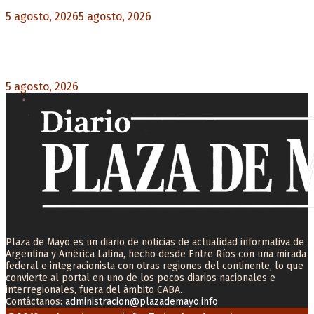
5 agosto, 2026
5 agosto, 2026
0
Carlos Beguerie se prepara para celebrar sus 114
años con tradición, gastronomía y shows
5 agosto, 2026
0
Plaza de Mayo es un diario de noticias de actualidad informativa de
Argentina y América Latina, hecho desde Entre Ríos con una mirada
federal e integracionista con otras regiones del continente, lo que
convierte al portal en uno de los pocos diarios nacionales e
interregionales, fuera del ámbito CABA.
Contáctanos:
administracion@plazademayo.info
Facebook
Twitter
Instagram
Youtube
Email