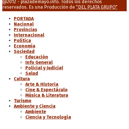
@2012 - plazademayo.info. Todos los derechos
reservados. Es una Producción de
"DEL PLATA GRUPO"
PORTADA
Nacional
Provincias
Internacional
Política
Economía
Sociedad
Educación
Info General
Policial y Judicial
Salud
Cultura
Arte & Historia
Cine & Espectáculo
Música & Literatura
Turismo
Ambiente y Ciencia
Ambiente
Ciencia y Tecnología