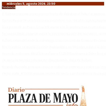
miércoles 5, agosto 2026. 23:50
Tendencia
El VAR semiautomático ya tiene fecha de debut en el fútbol argentino
Carlos Beguerie se prepara para celebrar sus 114 años con tradició
El regreso de un Papa: León XIV visitará la Argentina tras cuatro déc
Fernando Rejal advierte sobre la extranjerización del territorio: «E
Rafael Valim defiende la estrategia internacional de Cristina Kirchne
Brasil aplica su mayor sanción diplomática en décadas contra la Arg
Acuerdo histórico: ANSES transferirá $120.000 millones a Entre Ríos po
Se viene la tercera edición de «Repatriados, Gala de Ballet»
Ricardo Quintela propone «revisar todos los contratos y todas las ley
Yerba mate: el INYM elimina límites de venta y profundiza la desregu