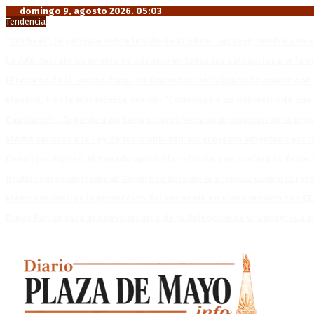
domingo 9, agosto 2026. 05:03
Tendencia
“Michael”, la película sobre la vida de Michael Jackson, tendrá una 
La AFA decretó un minuto de silencio en todas las categorías por la 
El retorno de la «mano dura» en Colombia: De la Espriella asume co
Mayans, tras la maratónica sesión: “Estuvimos a un milímetro de que 
Capitanich: “Argentina no tiene un problema de protección de la pro
Media sanción a la Ley de Inviolabilidad: un proyecto amputado por l
Desalojos exprés: El Senado aprobó la reforma que acelera la deso
Brutal represión frente al Congreso durante la protesta contra la re
México militariza la protección del aguacate en plena tensión con EE
Diego Forlán será el nuevo técnico de la Selección de Uruguay: «La v