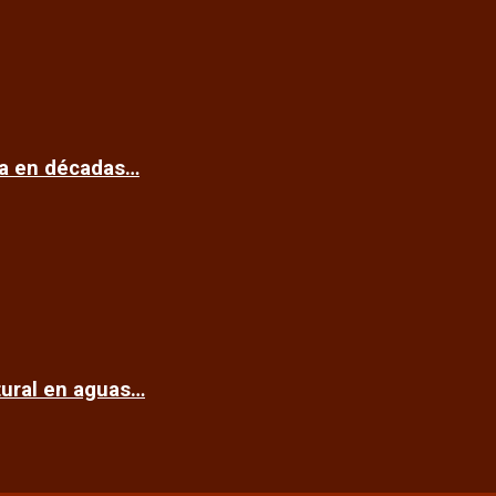
ca en décadas…
tural en aguas…