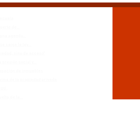
secuela
muerte de…
n una agenda…
se caiga la ley…
piedad, sino de acceso”
a presión social y…
cupación de inmuebles
forma de la propiedad privada
.UU.
uelta de la…