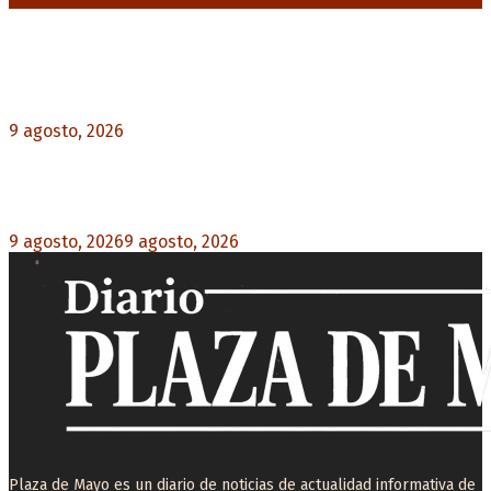
Noticias destacadas
Emergencia en Canadá: incendios forestales
obligan a evacuar a más de 20.000 personas
9 agosto, 2026
0
Martín Soria: “La sociedad le dobló el brazo al
Gobierno” por la extranjerización de tierras
9 agosto, 2026
9 agosto, 2026
0
Plaza de Mayo es un diario de noticias de actualidad informativa de