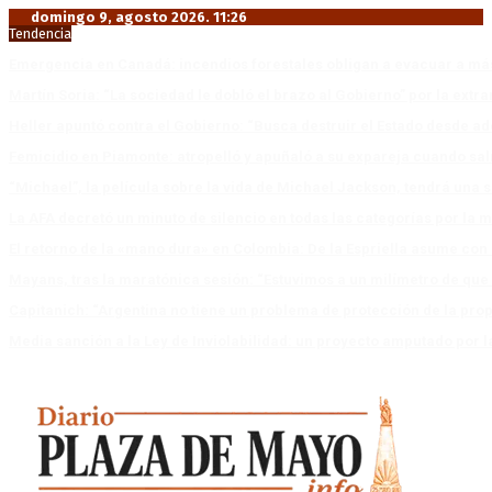
domingo 9, agosto 2026. 11:26
Tendencia
Emergencia en Canadá: incendios forestales obligan a evacuar a má
Martín Soria: “La sociedad le dobló el brazo al Gobierno” por la extra
Heller apuntó contra el Gobierno: “Busca destruir el Estado desde ad
Femicidio en Piamonte: atropelló y apuñaló a su expareja cuando salí
“Michael”, la película sobre la vida de Michael Jackson, tendrá una 
La AFA decretó un minuto de silencio en todas las categorías por la 
El retorno de la «mano dura» en Colombia: De la Espriella asume co
Mayans, tras la maratónica sesión: “Estuvimos a un milímetro de que 
Capitanich: “Argentina no tiene un problema de protección de la pro
Media sanción a la Ley de Inviolabilidad: un proyecto amputado por l