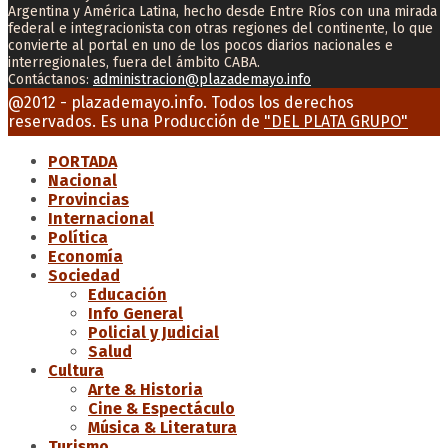
Argentina y América Latina, hecho desde Entre Ríos con una mirada
federal e integracionista con otras regiones del continente, lo que
convierte al portal en uno de los pocos diarios nacionales e
interregionales, fuera del ámbito CABA.
Contáctanos:
administracion@plazademayo.info
Facebook
Twitter
Instagram
Youtube
Email
@2012 - plazademayo.info. Todos los derechos
reservados. Es una Producción de
"DEL PLATA GRUPO"
PORTADA
Nacional
Provincias
Internacional
Política
Economía
Sociedad
Educación
Info General
Policial y Judicial
Salud
Cultura
Arte & Historia
Cine & Espectáculo
Música & Literatura
Turismo