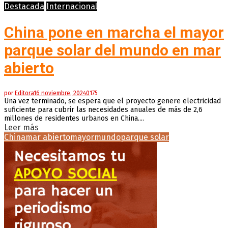
Destacada
Internacional
China pone en marcha el mayor
parque solar del mundo en mar
abierto
por
Editora
16 noviembre, 2024
0
175
Una vez terminado, se espera que el proyecto genere electricidad
suficiente para cubrir las necesidades anuales de más de 2,6
millones de residentes urbanos en China....
Leer más
China
mar abierto
mayor
mundo
parque solar