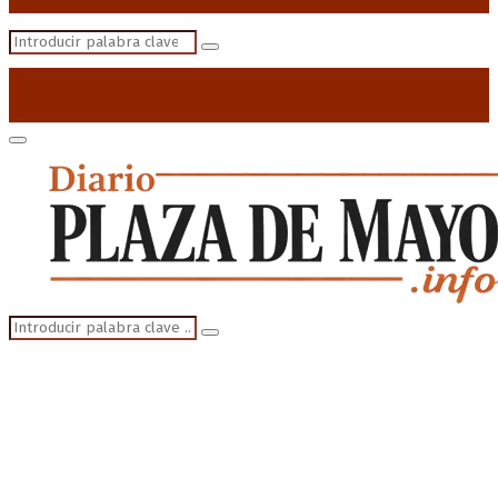
Search
Search
for:
Primary
Menu
Search
Search
for: