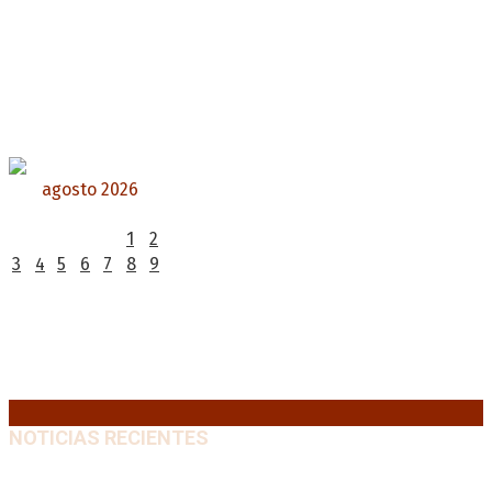
agosto 2026
L
M
X
J
V
S
D
1
2
3
4
5
6
7
8
9
10
11
12
13
14
15
16
17
18
19
20
21
22
23
24
25
26
27
28
29
30
31
« Jul
NOTICIAS RECIENTES
Emergencia en Canadá: incendios forestales obligan