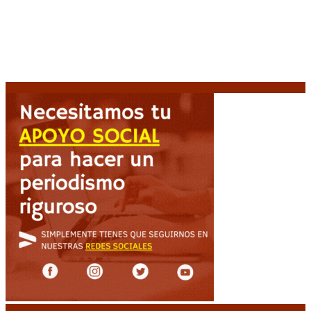
a evacuar a más de 20.000 personas
9 agosto, 2026
Martín Soria: “La sociedad le dobló el brazo al
Gobierno” por la extranjerización de tierras
9 agosto,
2026
Heller apuntó contra el Gobierno: “Busca destruir el
Estado desde adentro”
9 agosto, 2026