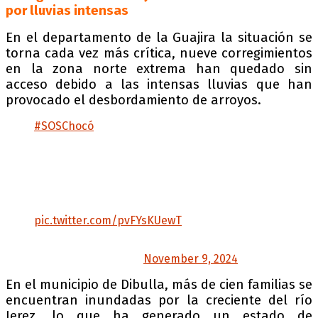
por lluvias intensas
En el departamento de la Guajira la situación se
torna cada vez más crítica, nueve corregimientos
en la zona norte extrema han quedado sin
acceso debido a las intensas lluvias que han
provocado el desbordamiento de arroyos.
#SOSChocó
Las lluvias ininterrumpidas de las últimas 72hrs
han agravado los niveles de los ríos que ya
venían afectados. El Chocó está bajo el agua‼️
Nos han reportados afectaciones en el 85% del
territorio. 25 de nuestros municipios están
lidiando con desbordamientos,…
pic.twitter.com/pvFYsKUewT
— Nubia Carolina Córdoba-Curi
(@NubiaCarolinaCC)
November 9, 2024
En el municipio de Dibulla, más de cien familias se
encuentran inundadas por la creciente del río
Jerez, lo que ha generado un estado de