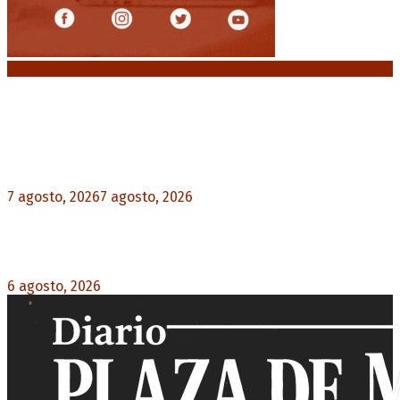
Noticias destacadas
Media sanción a la Ley de Inviolabilidad: un
proyecto amputado por la presión social y el
rechazo federal
7 agosto, 2026
7 agosto, 2026
0
Diego Forlán será el nuevo técnico de la
Selección de Uruguay: «La vuelta de la leyenda»
6 agosto, 2026
0