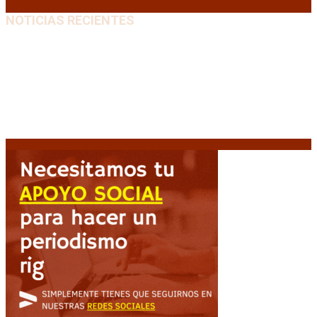
NOTICIAS RECIENTES
Media sanción a la Ley de Inviolabilidad: un proyecto
amputado por la presión social y el rechazo federal
7
agosto, 2026
Diego Forlán será el nuevo técnico de la Selección de
Uruguay: «La vuelta de la leyenda»
6 agosto, 2026
Milo J cierra su gira mundial en la Argentina: Será en
el Estadio Mario Alberto Kempes
6 agosto, 2026