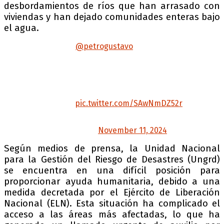
desbordamientos de ríos que han arrasado con
viviendas y han dejado comunidades enteras bajo
el agua.
El Presidente
@petrogustavo
declaró situación
de desastre en todo el territorio nacional
debido a las emergencias climáticas causadas
por las fuertes lluvias. El mandatario informó
que la temporada de lluvias se extenderá por
todo el mes de diciembre y precisó que la
declaración…
pic.twitter.com/SAwNmDZ52r
— Presidencia Colombia 🇨🇴
(@infopresidencia)
November 11, 2024
Según medios de prensa, la Unidad Nacional
para la Gestión del Riesgo de Desastres (Ungrd)
se encuentra en una difícil posición para
proporcionar ayuda humanitaria, debido a una
medida decretada por el Ejército de Liberación
Nacional (ELN). Esta situación ha complicado el
acceso a las áreas más afectadas, lo que ha