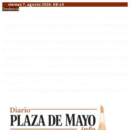
viernes 7, agosto 2026. 08:45
Tendencia
Media sanción a la Ley de Inviolabilidad: un proyecto amputado por l
Diego Forlán será el nuevo técnico de la Selección de Uruguay: «La v
Milo J cierra su gira mundial en la Argentina: Será en el Estadio Mar
Crisis energética en Europa: Reservas de gas en niveles críticos para
Blanca Osuna: «Hay un tendal de familias que se quedan sin trabajo 
«Todo está planteado en función de intereses económicos», afirmó T
El VAR semiautomático ya tiene fecha de debut en el fútbol argentino
Carlos Beguerie se prepara para celebrar sus 114 años con tradició
El regreso de un Papa: León XIV visitará la Argentina tras cuatro déc
Fernando Rejal advierte sobre la extranjerización del territorio: «E