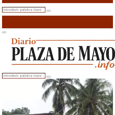
Search
Search
for:
Primary
Menu
Search
Search
for: