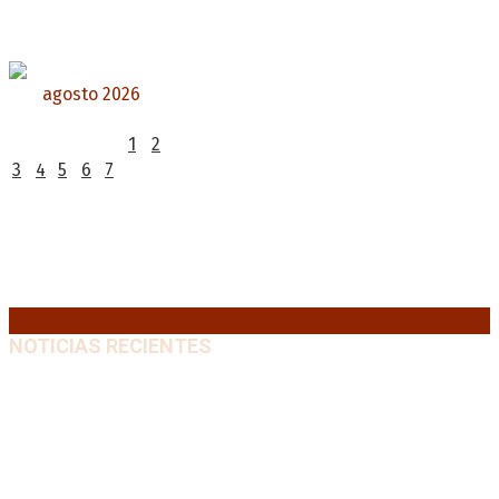
agosto 2026
L
M
X
J
V
S
D
1
2
3
4
5
6
7
8
9
10
11
12
13
14
15
16
17
18
19
20
21
22
23
24
25
26
27
28
29
30
31
« Jul
NOTICIAS RECIENTES
Media sanción a la Ley de Inviolabilidad: un proyecto
amputado por la presión social y el rechazo federal
7
agosto, 2026
Desalojos exprés: El Senado aprobó la reforma que
acelera la desocupación de inmuebles
7 agosto, 2026