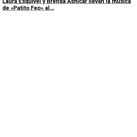
Laura Esquivel y Brenda Asnicar llevan la música
de «Patito Feo» al...