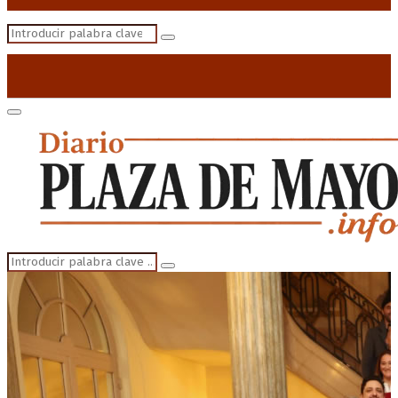
Search
Search
for:
Primary
Menu
Search
Search
for: