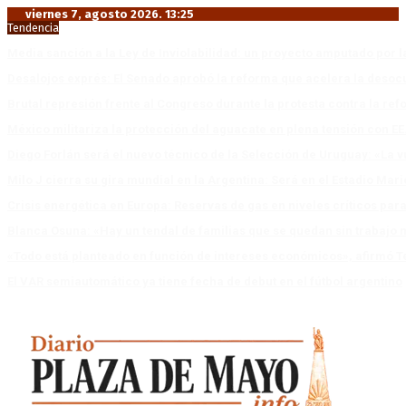
viernes 7, agosto 2026. 13:25
Tendencia
Media sanción a la Ley de Inviolabilidad: un proyecto amputado por l
Desalojos exprés: El Senado aprobó la reforma que acelera la deso
Brutal represión frente al Congreso durante la protesta contra la re
México militariza la protección del aguacate en plena tensión con EE
Diego Forlán será el nuevo técnico de la Selección de Uruguay: «La v
Milo J cierra su gira mundial en la Argentina: Será en el Estadio Mar
Crisis energética en Europa: Reservas de gas en niveles críticos para
Blanca Osuna: «Hay un tendal de familias que se quedan sin trabajo 
«Todo está planteado en función de intereses económicos», afirmó T
El VAR semiautomático ya tiene fecha de debut en el fútbol argentino