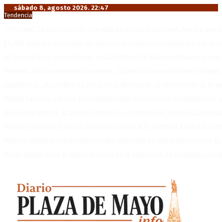
sábado 8, agosto 2026. 22:47
Tendencia
“Michael”, la película sobre la vida de Michael Jackson, tendrá una 
La AFA decretó un minuto de silencio en todas las categorías por la 
El retorno de la «mano dura» en Colombia: De la Espriella asume co
Mayans, tras la maratónica sesión: “Estuvimos a un milímetro de que 
Capitanich: “Argentina no tiene un problema de protección de la pro
Media sanción a la Ley de Inviolabilidad: un proyecto amputado por l
Desalojos exprés: El Senado aprobó la reforma que acelera la deso
Brutal represión frente al Congreso durante la protesta contra la re
México militariza la protección del aguacate en plena tensión con EE
Diego Forlán será el nuevo técnico de la Selección de Uruguay: «La v