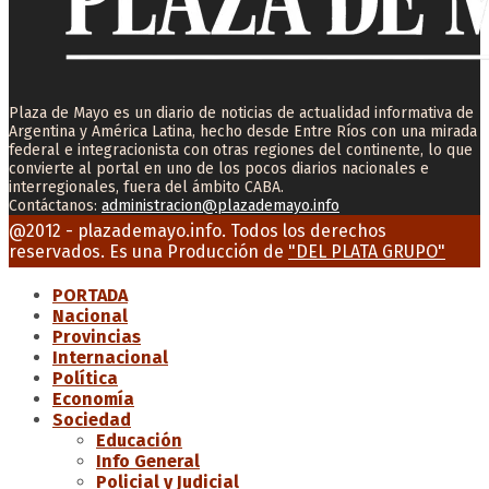
Plaza de Mayo es un diario de noticias de actualidad informativa de
Argentina y América Latina, hecho desde Entre Ríos con una mirada
federal e integracionista con otras regiones del continente, lo que
convierte al portal en uno de los pocos diarios nacionales e
interregionales, fuera del ámbito CABA.
Contáctanos:
administracion@plazademayo.info
Facebook
Twitter
Instagram
Youtube
Email
@2012 - plazademayo.info. Todos los derechos
reservados. Es una Producción de
"DEL PLATA GRUPO"
PORTADA
Nacional
Provincias
Internacional
Política
Economía
Sociedad
Educación
Info General
Policial y Judicial