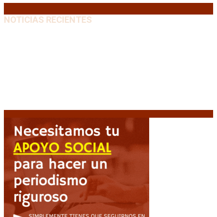
NOTICIAS RECIENTES
“Michael”, la película sobre la vida de Michael
Jackson, tendrá una secuela
8 agosto, 2026
La AFA decretó un minuto de silencio en todas las
categorías por la muerte de Jorge Messi
8 agosto,
2026
El retorno de la «mano dura» en Colombia: De la
Espriella asume con una agenda de militarización y
ruptura
8 agosto, 2026