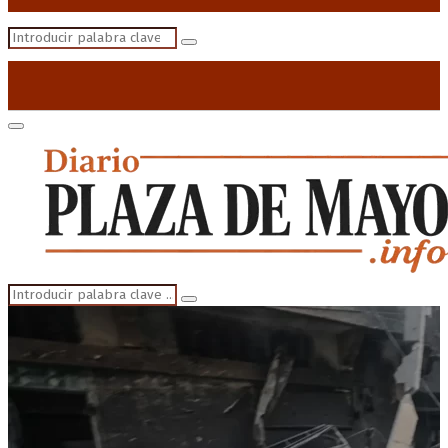
Search
Search
for:
Primary
Menu
Search
Search
for: