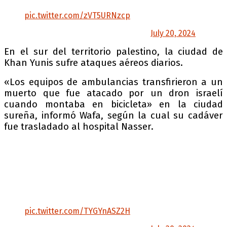
Sheikh Radwan, al norte de la ciudad de Gaza.
pic.twitter.com/zVT5URNzcp
— Palestina Hoy (@HoyPalestina)
July 20, 2024
En el sur del territorio palestino, la ciudad de
Khan Yunis sufre ataques aéreos diarios.
«Los equipos de ambulancias transfirieron a un
muerto que fue atacado por un dron israelí
cuando montaba en bicicleta» en la ciudad
sureña, informó Wafa, según la cual su cadáver
fue trasladado al hospital Nasser.
AHORA: Las fuerzas de ocupación Israelíes
llevaron a cabo dos operaciones de
bombardeo en barrios residenciales al oeste
de la ciudad de Rafah.
Se escucharon dos violentas explosiones en la
zona mientras se elevaba el humo.
pic.twitter.com/TYGYnASZ2H