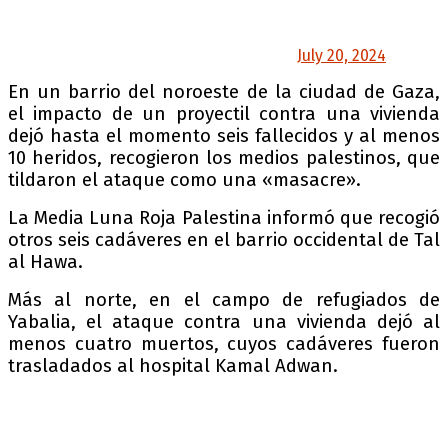
campo de Nuseirat, en el centro de la Franja de
Gaza.
— Palestina Hoy (@HoyPalestina)
July 20, 2024
En un barrio del noroeste de la ciudad de Gaza,
el impacto de un proyectil contra una vivienda
dejó hasta el momento seis fallecidos y al menos
10 heridos, recogieron los medios palestinos, que
tildaron el ataque como una «masacre».
La Media Luna Roja Palestina informó que recogió
otros seis cadáveres en el barrio occidental de Tal
al Hawa.
Más al norte, en el campo de refugiados de
Yabalia, el ataque contra una vivienda dejó al
menos cuatro muertos, cuyos cadáveres fueron
trasladados al hospital Kamal Adwan.
URGENTE: Tres Palestinos asesinados en el
bombardeo israelí a una casa de la familia
Ayyad cerca de Al-Amin Junction en el barrio