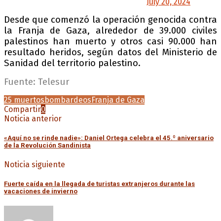
— Palestina Hoy (@HoyPalestina)
July 20, 2024
Desde que comenzó la operación genocida contra
la Franja de Gaza, alrededor de 39.000 civiles
palestinos han muerto y otros casi 90.000 han
resultado heridos, según datos del Ministerio de
Sanidad del territorio palestino.
Fuente: Telesur
25 muertos
bombardeos
Franja de Gaza
Compartir
0
Noticia anterior
«Aquí no se rinde nadie»: Daniel Ortega celebra el 45.º aniversario
de la Revolución Sandinista
Noticia siguiente
Fuerte caída en la llegada de turistas extranjeros durante las
vacaciones de invierno