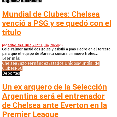
Deportes
Destacada
Mundial de Clubes: Chelsea
venció a PSG y se quedó con el
título
por
editor iam
13 julio, 2025
13 julio, 2025
0
219
Cole Palmer metió dos goles y asistió a Joao Pedro en el tercero
para que el equipo de Maresca sumara un nuevo trofeo....
Leer más
Chelsea
Enzo Fernández
Estados Unidos
Mundial de
Clubes
PSG
Deportes
Un ex arquero de la Selección
Argentina será el entrenador
de Chelsea ante Everton en la
Premier League