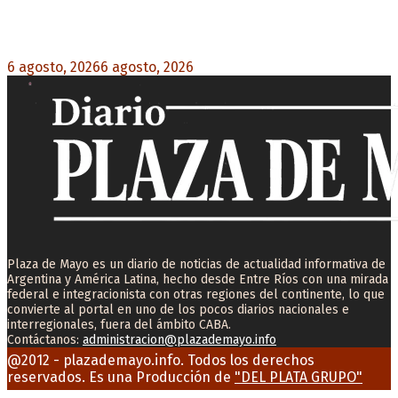
Milo J cierra su gira mundial en la Argentina:
Será en el Estadio Mario Alberto Kempes
6 agosto, 2026
6 agosto, 2026
0
Plaza de Mayo es un diario de noticias de actualidad informativa de
Argentina y América Latina, hecho desde Entre Ríos con una mirada
federal e integracionista con otras regiones del continente, lo que
convierte al portal en uno de los pocos diarios nacionales e
interregionales, fuera del ámbito CABA.
Contáctanos:
administracion@plazademayo.info
Facebook
Twitter
Instagram
Youtube
Email
@2012 - plazademayo.info. Todos los derechos
reservados. Es una Producción de
"DEL PLATA GRUPO"