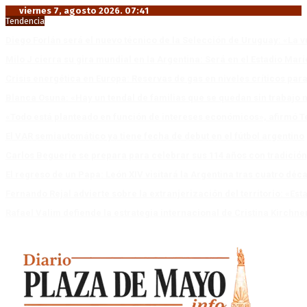
viernes 7, agosto 2026. 07:41
Tendencia
Diego Forlán será el nuevo técnico de la Selección de Uruguay: «La v
Milo J cierra su gira mundial en la Argentina: Será en el Estadio Mar
Crisis energética en Europa: Reservas de gas en niveles críticos para
Blanca Osuna: «Hay un tendal de familias que se quedan sin trabajo 
«Todo está planteado en función de intereses económicos», afirmó T
El VAR semiautomático ya tiene fecha de debut en el fútbol argentino
Carlos Beguerie se prepara para celebrar sus 114 años con tradició
El regreso de un Papa: León XIV visitará la Argentina tras cuatro déc
Fernando Rejal advierte sobre la extranjerización del territorio: «E
Rafael Valim defiende la estrategia internacional de Cristina Kirchne