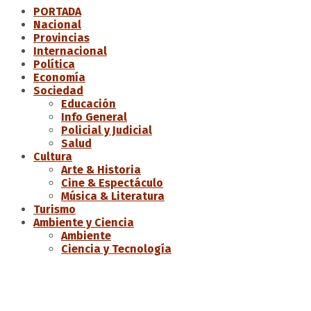
PORTADA
Nacional
Provincias
Internacional
Política
Economía
Sociedad
Educación
Info General
Policial y Judicial
Salud
Cultura
Arte & Historia
Cine & Espectáculo
Música & Literatura
Turismo
Ambiente y Ciencia
Ambiente
Ciencia y Tecnología