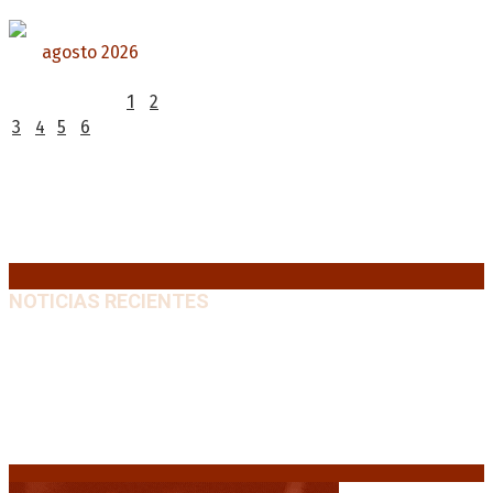
agosto 2026
L
M
X
J
V
S
D
1
2
3
4
5
6
7
8
9
10
11
12
13
14
15
16
17
18
19
20
21
22
23
24
25
26
27
28
29
30
31
« Jul
NOTICIAS RECIENTES
Diego Forlán será el nuevo técnico de la Selección de
Uruguay: «La vuelta de la leyenda»
6 agosto, 2026
Milo J cierra su gira mundial en la Argentina: Será en
el Estadio Mario Alberto Kempes
6 agosto, 2026
Crisis energética en Europa: Reservas de gas en
niveles críticos para el invierno
6 agosto, 2026