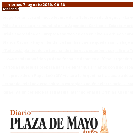
viernes 7, agosto 2026. 00:28
Tendencia
Diego Forlán será el nuevo técnico de la Selección de Uruguay: «La v
Milo J cierra su gira mundial en la Argentina: Será en el Estadio Mar
Crisis energética en Europa: Reservas de gas en niveles críticos para
Blanca Osuna: «Hay un tendal de familias que se quedan sin trabajo 
«Todo está planteado en función de intereses económicos», afirmó T
El VAR semiautomático ya tiene fecha de debut en el fútbol argentino
Carlos Beguerie se prepara para celebrar sus 114 años con tradició
El regreso de un Papa: León XIV visitará la Argentina tras cuatro déc
Fernando Rejal advierte sobre la extranjerización del territorio: «E
Rafael Valim defiende la estrategia internacional de Cristina Kirchne