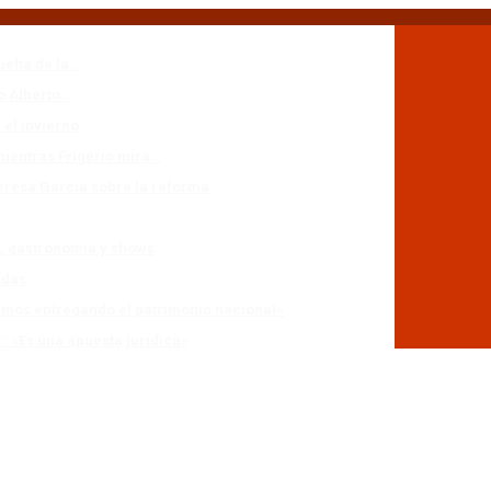
uelta de la…
io Alberto…
 el invierno
mientras Frigerio mira…
eresa García sobre la reforma
n, gastronomía y shows
adas
stamos entregando el patrimonio nacional»
r: «Es una apuesta jurídica»