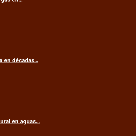
ca en décadas…
tural en aguas…