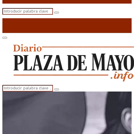
Search
Search
for:
Primary
Menu
Search
Search
for: