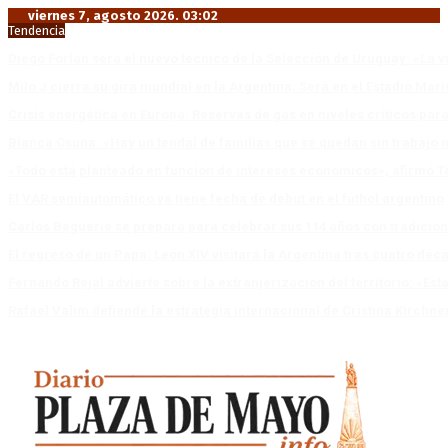
viernes 7, agosto 2026. 03:02
Tendencia
Diego Forlán será el nuevo técnico de la Selección de Uruguay: «La v
Milo J cierra su gira mundial en la Argentina: Será en el Estadio Mar
Crisis energética en Europa: Reservas de gas en niveles críticos para
Blanca Osuna: «Hay un tendal de familias que se quedan sin trabajo 
«Todo está planteado en función de intereses económicos», afirmó T
El VAR semiautomático ya tiene fecha de debut en el fútbol argentino
Carlos Beguerie se prepara para celebrar sus 114 años con tradició
El regreso de un Papa: León XIV visitará la Argentina tras cuatro déc
Fernando Rejal advierte sobre la extranjerización del territorio: «E
Rafael Valim defiende la estrategia internacional de Cristina Kirchne