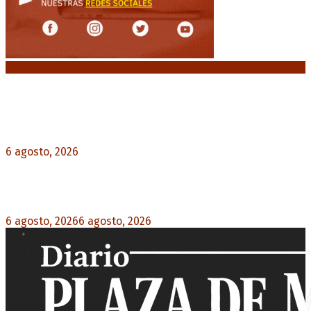
Noticias destacadas
Diego Forlán será el nuevo técnico de la
Selección de Uruguay: «La vuelta de la leyenda»
6 agosto, 2026
0
Milo J cierra su gira mundial en la Argentina:
Será en el Estadio Mario Alberto Kempes
6 agosto, 2026
6 agosto, 2026
0