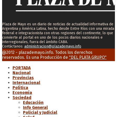
Plaza de Mayo es un diario de noticias de actualidad informativa de
Argentina y América Latina, hecho desde Entre Ríos con una mirada
federal e integracionista con otras regiones del continente, lo que
convierte al portal en uno de los pocos diarios nacionales e
interregionales, fuera del ámbito CABA.
Contáctanos:
administracion@plazademayo.info
Facebook
Twitter
Instagram
Youtube
Email
@2012 - plazademayo.info. Todos los derechos
reservados. Es una Producción de
"DEL PLATA GRUPO"
PORTADA
Nacional
Provincias
Internacional
Política
Economía
Sociedad
Educación
Info General
Policial y Judicial