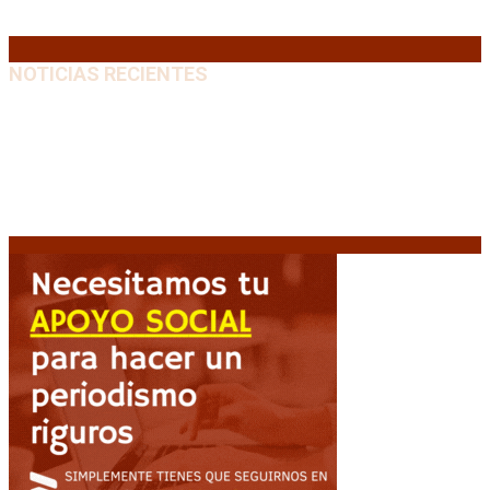
31
« Jul
NOTICIAS RECIENTES
Diego Forlán será el nuevo técnico de la Selección de
Uruguay: «La vuelta de la leyenda»
6 agosto, 2026
Milo J cierra su gira mundial en la Argentina: Será en
el Estadio Mario Alberto Kempes
6 agosto, 2026
Crisis energética en Europa: Reservas de gas en
niveles críticos para el invierno
6 agosto, 2026