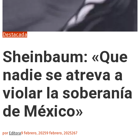
Destacada
Sheinbaum: «Que
nadie se atreva a
violar la soberanía
de México»
por
Editora
9 febrero, 2025
9 febrero, 2025
267