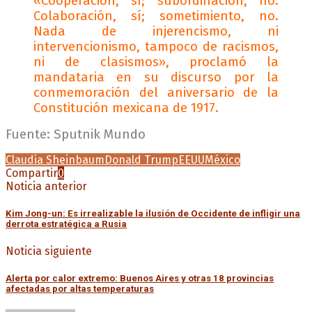
«Cooperación, sí; subordinación, no.
Colaboración, sí; sometimiento, no.
Nada de injerencismo, ni
intervencionismo, tampoco de racismos,
ni de clasismos», proclamó la
mandataria en su discurso por la
conmemoración del aniversario de la
Constitución mexicana de 1917.
Fuente: Sputnik Mundo
Claudia Sheinbaum
Donald Trump
EEUU
México
Compartir
0
Noticia anterior
Kim Jong-un: Es irrealizable la ilusión de Occidente de infligir una
derrota estratégica a Rusia
Noticia siguiente
Alerta por calor extremo: Buenos Aires y otras 18 provincias
afectadas por altas temperaturas