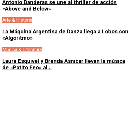
Antonio Banderas se une al thriller de acción
«Above and Below»
Arte & Historia
La Máquina Argentina de Danza llega a Lobos con
«Algoritmo»
Música & Literatura
Laura Esquivel y Brenda Asnicar llevan la música
de «Patito Feo» al...