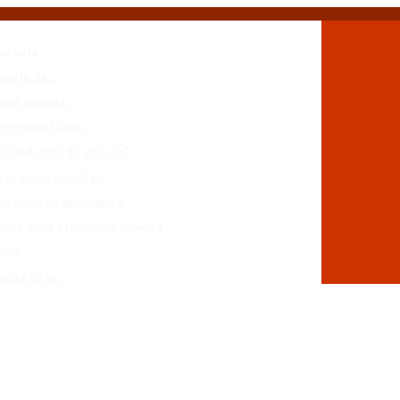
secuela
muerte de…
n una agenda…
se caiga la ley…
piedad, sino de acceso”
a presión social y…
cupación de inmuebles
forma de la propiedad privada
.UU.
uelta de la…