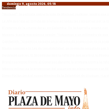
domingo 9, agosto 2026. 05:18
Tendencia
“Michael”, la película sobre la vida de Michael Jackson, tendrá una 
La AFA decretó un minuto de silencio en todas las categorías por la 
El retorno de la «mano dura» en Colombia: De la Espriella asume co
Mayans, tras la maratónica sesión: “Estuvimos a un milímetro de que 
Capitanich: “Argentina no tiene un problema de protección de la pro
Media sanción a la Ley de Inviolabilidad: un proyecto amputado por l
Desalojos exprés: El Senado aprobó la reforma que acelera la deso
Brutal represión frente al Congreso durante la protesta contra la re
México militariza la protección del aguacate en plena tensión con EE
Diego Forlán será el nuevo técnico de la Selección de Uruguay: «La v