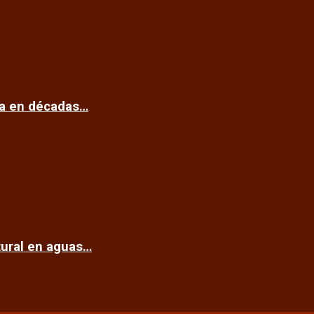
ca en décadas…
tural en aguas…