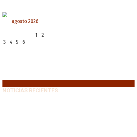
agosto 2026
L
M
X
J
V
S
D
1
2
3
4
5
6
7
8
9
10
11
12
13
14
15
16
17
18
19
20
21
22
23
24
25
26
27
28
29
30
31
« Jul
NOTICIAS RECIENTES
Crisis energética en Europa: Reservas de gas en
niveles críticos para el invierno
6 agosto, 2026
Blanca Osuna: «Hay un tendal de familias que se
quedan sin trabajo mientras Frigerio mira para otro
lado»
6 agosto, 2026
«Todo está planteado en función de intereses