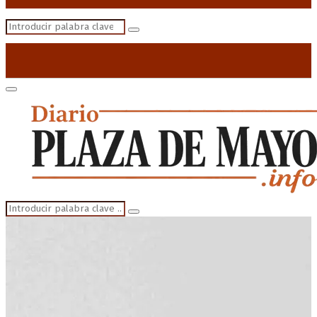
Search
Search
for:
Primary
Menu
Search
Search
for: