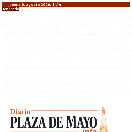
jueves 6, agosto 2026. 11:14
Tendencia
Crisis energética en Europa: Reservas de gas en niveles críticos para
Blanca Osuna: «Hay un tendal de familias que se quedan sin trabajo 
«Todo está planteado en función de intereses económicos», afirmó T
El VAR semiautomático ya tiene fecha de debut en el fútbol argentino
Carlos Beguerie se prepara para celebrar sus 114 años con tradició
El regreso de un Papa: León XIV visitará la Argentina tras cuatro déc
Fernando Rejal advierte sobre la extranjerización del territorio: «E
Rafael Valim defiende la estrategia internacional de Cristina Kirchne
Brasil aplica su mayor sanción diplomática en décadas contra la Arg
Acuerdo histórico: ANSES transferirá $120.000 millones a Entre Ríos po