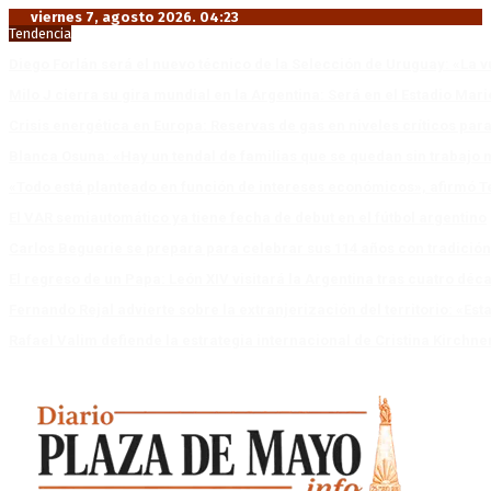
viernes 7, agosto 2026. 04:23
Tendencia
Diego Forlán será el nuevo técnico de la Selección de Uruguay: «La v
Milo J cierra su gira mundial en la Argentina: Será en el Estadio Mar
Crisis energética en Europa: Reservas de gas en niveles críticos para
Blanca Osuna: «Hay un tendal de familias que se quedan sin trabajo 
«Todo está planteado en función de intereses económicos», afirmó T
El VAR semiautomático ya tiene fecha de debut en el fútbol argentino
Carlos Beguerie se prepara para celebrar sus 114 años con tradició
El regreso de un Papa: León XIV visitará la Argentina tras cuatro déc
Fernando Rejal advierte sobre la extranjerización del territorio: «E
Rafael Valim defiende la estrategia internacional de Cristina Kirchne