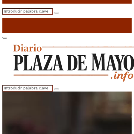
Search
Search
for:
Primary
Menu
Search
Search
for: