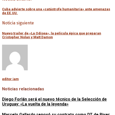
Cuba advierte sobre una «catástrofe humanitaria» ante amenazas
de EE.UU.
Noticia siguiente
Nuevo trailer de «La Odisea», la película épica que preparan
Cristopher Nolan y Matt Damon
editor iam
Noticias relacionadas
Diego Forlán será el nuevo técnico de la Selección de
Uruguay: «La vuelta de la leyenda»
Marcelo Gallardo renovó su contrato como DT de River