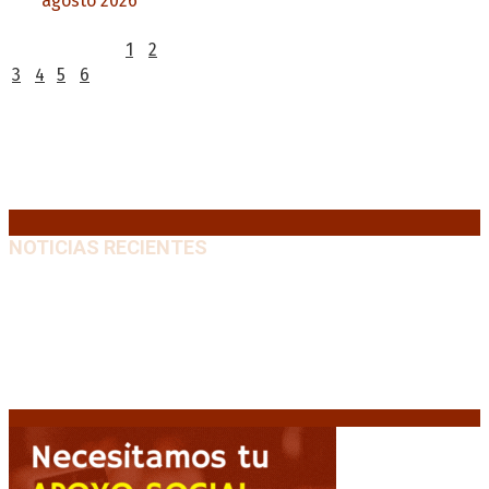
agosto 2026
L
M
X
J
V
S
D
1
2
3
4
5
6
7
8
9
10
11
12
13
14
15
16
17
18
19
20
21
22
23
24
25
26
27
28
29
30
31
« Jul
NOTICIAS RECIENTES
Diego Forlán será el nuevo técnico de la Selección de
Uruguay: «La vuelta de la leyenda»
6 agosto, 2026
Milo J cierra su gira mundial en la Argentina: Será en
el Estadio Mario Alberto Kempes
6 agosto, 2026
Crisis energética en Europa: Reservas de gas en
niveles críticos para el invierno
6 agosto, 2026